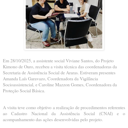
Em 28/10/2025, a assistente social Viviane Santos, do Projeto
Kimono de Ouro, recebeu a visita técnica das coordenadoras da
Secretaria de Assistência Social de Araras. Estiveram presentes
Amanda Laís Garavazo, Coordenadora da Vigilância
Socioassistencial, e Caroline Mazzon Gomes, Coordenadora da
Proteção Social Básica.
A visita teve como objetivo a realização de procedimentos referentes
ao Cadastro Nacional da Assistência Social (CNAI) e o
acompanhamento das ações desenvolvidas pelo projeto.