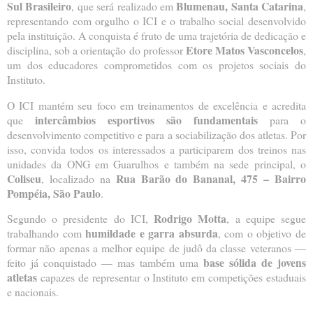
Sul Brasileiro
Blumenau, Santa Catarina
, que será realizado em
,
representando com orgulho o ICI e o trabalho social desenvolvido
pela instituição. A conquista é fruto de uma trajetória de dedicação e
Etore Matos Vasconcelos
disciplina, sob a orientação do professor
,
um dos educadores comprometidos com os projetos sociais do
Instituto.
O ICI mantém seu foco em treinamentos de excelência e acredita
intercâmbios esportivos são fundamentais
que
para o
desenvolvimento competitivo e para a sociabilização dos atletas. Por
isso, convida todos os interessados a participarem dos treinos nas
unidades da ONG em Guarulhos e também na sede principal, o
Coliseu
Rua Barão do Bananal, 475 – Bairro
, localizado na
Pompéia, São Paulo
.
Rodrigo Motta
Segundo o presidente do ICI,
, a equipe segue
humildade e garra absurda
trabalhando com
, com o objetivo de
formar não apenas a melhor equipe de judô da classe veteranos —
base sólida de jovens
feito já conquistado — mas também uma
atletas
capazes de representar o Instituto em competições estaduais
e nacionais.