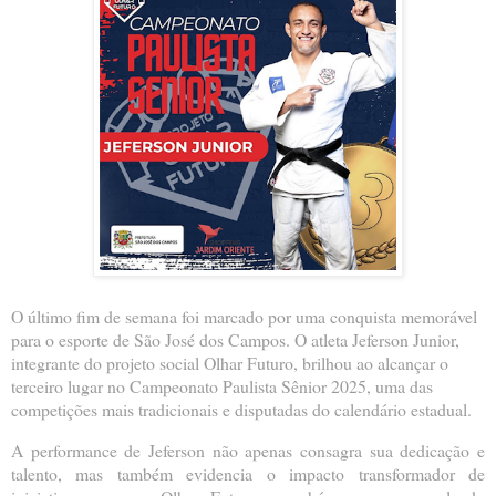
O último fim de semana foi marcado por uma conquista memorável
para o esporte de São José dos Campos. O atleta Jeferson Junior,
integrante do projeto social Olhar Futuro, brilhou ao alcançar o
terceiro lugar no Campeonato Paulista Sênior 2025, uma das
competições mais tradicionais e disputadas do calendário estadual.
A performance de Jeferson não apenas consagra sua dedicação e
talento, mas também evidencia o impacto transformador de