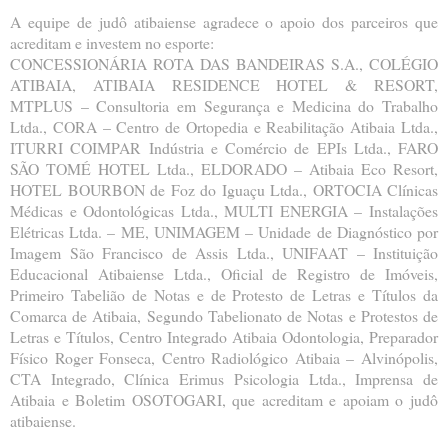
A equipe de judô atibaiense agradece o apoio dos parceiros que
acreditam e investem no esporte:
CONCESSIONÁRIA ROTA DAS BANDEIRAS S.A., COLÉGIO
ATIBAIA, ATIBAIA RESIDENCE HOTEL & RESORT,
MTPLUS – Consultoria em Segurança e Medicina do Trabalho
Ltda., CORA – Centro de Ortopedia e Reabilitação Atibaia Ltda.,
ITURRI COIMPAR Indústria e Comércio de EPIs Ltda., FARO
SÃO TOMÉ HOTEL Ltda., ELDORADO – Atibaia Eco Resort,
HOTEL BOURBON de Foz do Iguaçu Ltda., ORTOCIA Clínicas
Médicas e Odontológicas Ltda., MULTI ENERGIA – Instalações
Elétricas Ltda. – ME, UNIMAGEM – Unidade de Diagnóstico por
Imagem São Francisco de Assis Ltda., UNIFAAT – Instituição
Educacional Atibaiense Ltda., Oficial de Registro de Imóveis,
Primeiro Tabelião de Notas e de Protesto de Letras e Títulos da
Comarca de Atibaia, Segundo Tabelionato de Notas e Protestos de
Letras e Títulos, Centro Integrado Atibaia Odontologia, Preparador
Físico Roger Fonseca, Centro Radiológico Atibaia – Alvinópolis,
CTA Integrado, Clínica Erimus Psicologia Ltda., Imprensa de
Atibaia e Boletim OSOTOGARI, que acreditam e apoiam o judô
atibaiense.