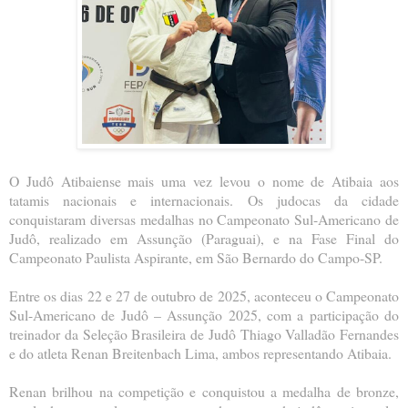
O Judô Atibaiense mais uma vez levou o nome de Atibaia aos
tatamis nacionais e internacionais. Os judocas da cidade
conquistaram diversas medalhas no Campeonato Sul-Americano de
Judô, realizado em Assunção (Paraguai), e na Fase Final do
Campeonato Paulista Aspirante, em São Bernardo do Campo-SP.
Entre os dias 22 e 27 de outubro de 2025, aconteceu o Campeonato
Sul-Americano de Judô – Assunção 2025, com a participação do
treinador da Seleção Brasileira de Judô Thiago Valladão Fernandes
e do atleta Renan Breitenbach Lima, ambos representando Atibaia.
Renan brilhou na competição e conquistou a medalha de bronze,