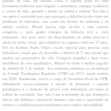
jornada de vida, ele destaca como o esporte pode ser uma
ferramenta poderosa para resgatar a autoestima, entregar resiliência
e, acima de tudo, garantir o direito de sonhar e realizar. Sua fala é
um apelo à sociedade para que enxergue a deficiência não como um
problema do indivíduo, mas como um desafio do ambiente e da
atitude coletiva. Mizael nasceu cego devido a uma catarata
congênita e, após quatro cirurgias na infância, teve a visão
restaurada. Aos nove anos, um descolamento de retina marcou o
início da perda visual, que culminou na cegueira total aos 13 anos.
Foi no Instituto Padre Chico, escola especial para pessoas com
deficiência visual, que ele descobriu o futebol de 5, um esporte que
mudou sua perspectiva de vida. Campeão mundial e duas vezes
medalhista de ouro paralímpico, Mizael foi eleito o melhor jogador
de futebol de 5 do mundo. Sua trajetória culminou na presidência
do Comitê Paralímpico Brasileiro (CPB) em 2017, sendo reeleito
em 2020. Atualmente, exerce o cargo de Secretário-Geral do CPB,
defendendo incansavelmente a missão de promover o esporte
paralímpico e a inclusão da pessoa com deficiência em todas as
esferas da sociedade. Sua vida é um testemunho de que limitações
físicas não definem o potencial humano, mas sim a capacidade de
sonhar e a resiliência para transformar esses sonhos em realidade.