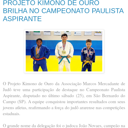
PROJETO KIMONO DE OURO
BRILHA NO CAMPEONATO PAULISTA
ASPIRANTE
O Projeto Kimono de Ouro da Associação Marcos Mercadante de
Judô teve uma participação de destaque no Campeonato Paulista
Aspirante, disputado no último sábado (25), em São Bernardo do
Campo (SP). A equipe conquistou importantes resultados com seus
jovens atletas, reafirmando a força do judô ararense nas competições
estaduais.
O grande nome da delegação foi o judoca João Novaes, campeão na