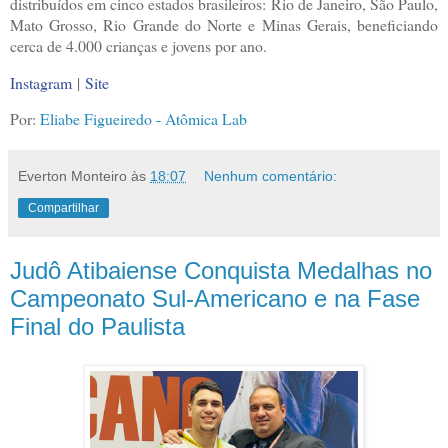
distribuídos em cinco estados brasileiros: Rio de Janeiro, São Paulo,
Mato Grosso, Rio Grande do Norte e Minas Gerais, beneficiando
cerca de 4.000 crianças e jovens por ano.
Instagram
|
Site
Por:
Eliabe Figueiredo - Atômica Lab
Everton Monteiro
às
18:07
Nenhum comentário:
Compartilhar
Judô Atibaiense Conquista Medalhas no
Campeonato Sul-Americano e na Fase
Final do Paulista