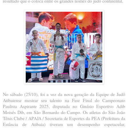
resultado que o coloca entre os grandes nomes do judô continental.
No sábado (25/10), foi a vez da nova geração da Equipe de Judô
Atibaiense mostrar seu talento na Fase Final do Campeonato
Paulista Aspirante 2025, disputada no Ginásio Esportivo Adib
Moisés Dib, em São Bernardo do Campo. Os atletas do São João
Tênis Clube / APAJA / Secretaria de Esportes da PEA (Prefeitura da
Estância de Atibaia) tiveram um desempenho espetacular,