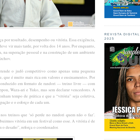
REVISTA DIGITA
a por resultado, desempenho ou vitória. Essa exigência,
2025
deve vir mais tarde, por volta dos 14 anos. Por enquanto,
ia, na superação pessoal e na construção de um ambiente
Erchov.
ntende o judô competitivo como apenas uma pequena
e, que é muito mais rica em valores e ensinamentos. Por
oi conduzido em formato de randori — treino livre — com
pon, Waza-ari e Yuko, mas sem declarar vencedores. A
enham tempo de prática e que a “vitória” seja coletiva,
ipação e o esforço de cada um.
os treinos que ‘só perde no randori quem não o faz’.
ibuirmos vitória em um festival como esse. A vitória é de
 o desafio”, reforça o coordenador.