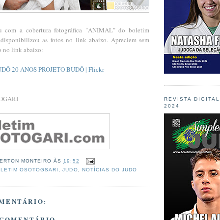
u com a cobertura fotográfica "ANIMAL" do boletim
sponibilizou as fotos no link abaixo. Apreciem sem
 no link abaixo:
UDÔ 20 ANOS PROJETO BUDÔ | Flickr
TOGARI
REVISTA DIGITA
2024
ERTON MONTEIRO
ÀS
19:52
LETIM OSOTOGSARI
,
JUDO
,
NOTÍCIAS DO JUDO
MENTÁRIO:
 COMENTÁRIO