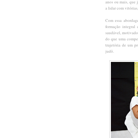
anos ou mais, que 
a lidar com vitórias
Com essa abordage
formação integral
saudável, motivador 
do que uma compet
trajetória de um p
judô.