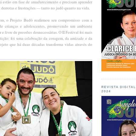
já estão em fase de amadurecimento e precisam aprender
, derrotas e frustrações — tanto no judô quanto na vida.
m, o Projeto Budô reafirmou seu compromisso com a
 de crianças e adolescentes, promovendo um ambiente
e livre de pressões desnecessárias. O II Festival foi mais
ição: foi uma celebração da coragem, da amizade e da
rojeto que há duas décadas transforma vidas através do
REVISTA DIGITA
2024