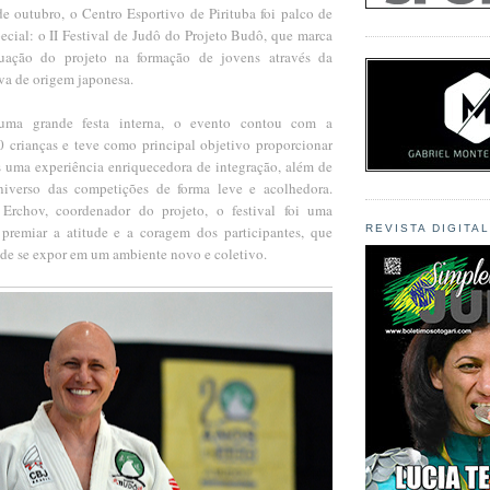
e outubro, o Centro Esportivo de Pirituba foi palco de
ecial: o II Festival de Judô do Projeto Budô, que marca
uação do projeto na formação de jovens através da
va de origem japonesa.
uma grande festa interna, o evento contou com a
0 crianças e teve como principal objetivo proporcionar
s uma experiência enriquecedora de integração, além de
universo das competições de forma leve e acolhedora.
Erchov, coordenador do projeto, o festival foi uma
premiar a atitude e a coragem dos participantes, que
REVISTA DIGITA
 de se expor em um ambiente novo e coletivo.