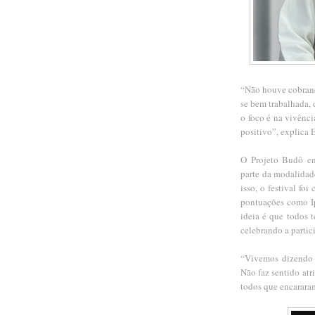
“Não houve cobranç
se bem trabalhada, 
o foco é na vivênc
positivo”, explica 
O Projeto Budô e
parte da modalidad
isso, o festival f
pontuações como Ip
ideia é que todos t
celebrando a partic
“Vivemos dizendo n
Não faz sentido atr
todos que encararam