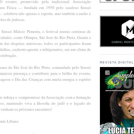
O evento, promovido pela tradicional Associação
tura Física — fundada em 1950 pelo saudoso Sensei
— celebrou não apenas o esporte, mas também a união e
ções de judocas.
 Sensei Márcio Pimenta, o festival reuniu centenas de
 cidades, como Olímpia, São José do Rio Preto, Guaíra e
m das disputas amistosas, todos os participantes foram
alhas, cachorro-quente e refrigerantes, em um clima de
celebração.
REVISTA DIGITA
ano de São José do Rio Preto, comandado pelo Sensei
arcou presença e contribuiu para o brilho do evento,
geou o Dia das Crianças com muita energia e espírito
hi reforça o compromisso da Associação com a formação
ãos, mantendo viva a filosofia do judô e o legado do
e venham os próximos encontros!
onte Líbano