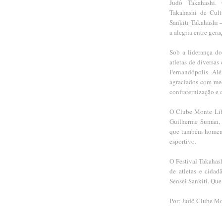
Judô Takahashi. 
Takahashi de Cul
Sankiti Takahashi 
a alegria entre gera
Sob a liderança do
atletas de diversas
Fernandópolis. Alé
agraciados com med
confraternização e 
O Clube Monte Líb
Guilherme Suman, m
que também homena
esportivo.
O Festival Takahas
de atletas e cidad
Sensei Sankiti. Qu
Por: Judô Clube M