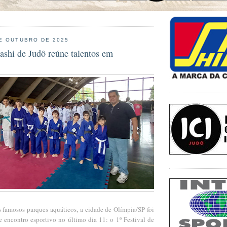
E OUTUBRO DE 2025
ashi de Judô reúne talentos em
 famosos parques aquáticos, a cidade de Olímpia/SP foi
 encontro esportivo no último dia 11: o 1º Festival de