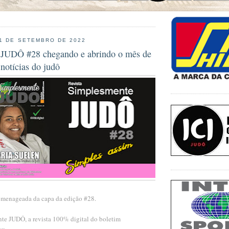
 1 DE SETEMBRO DE 2022
 JUDÔ #28 chegando e abrindo o mês de
notícias do judô
omenageada da capa da edição #28.
te JUDÔ, a revista 100% digital do boletim
ou.