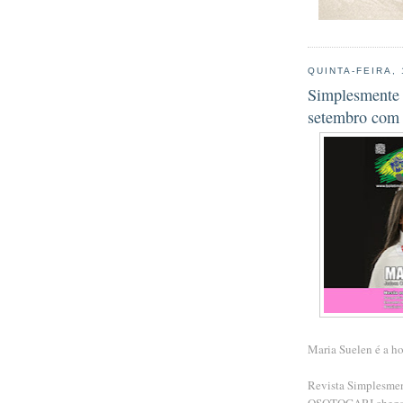
QUINTA-FEIRA,
Simplesmente
setembro com 
Maria Suelen é a h
Revista Simplesmen
OSOTOGARI cheg