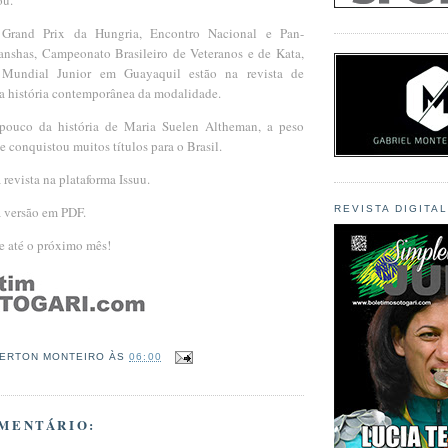
 Grand Prix da Hungria, Encontro Nacional e Pan-
nshas, Campeonato Brasileiro de Veteranos e de Kata,
undial Junior em Guayaquil estão na revista de
a história contemporânea da modalidade.
ouco da história de Maria Suelen Altheman, a peso
 conquistou muitos títulos para o Brasil.
a revista na plataforma Issuu.
a versão em PDF.
REVISTA DIGITA
 e até o próximo mês!
ERTON MONTEIRO
ÀS
06:00
MENTÁRIO: