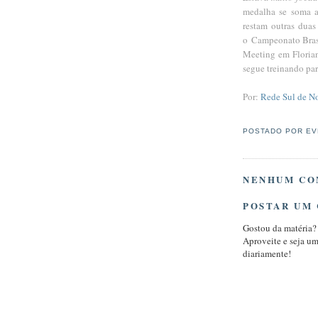
medalha se soma a
restam outras dua
o
Campeonato Brasi
Meeting em Florian
segue treinando par
Por:
Rede Sul de No
POSTADO POR
EV
NENHUM CO
POSTAR UM
Gostou da matéria?
Aproveite e seja u
diariamente!