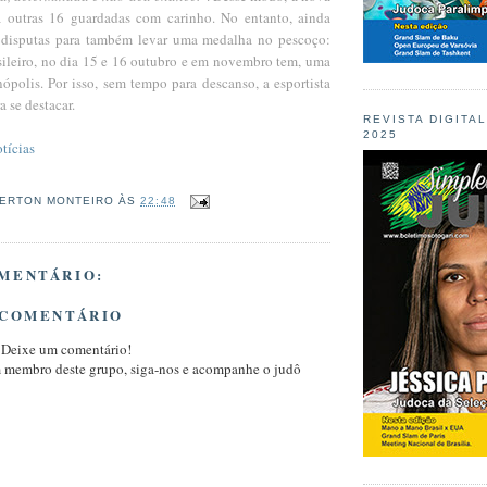
 outras 1
6 guardadas com carinho. No entanto, ainda
s disputas para também levar uma medalha no pescoço:
leiro, no dia 15 e 16 outubro e em novembro tem, uma
ópolis. Por isso, sem tempo para
descanso, a esportista
a se destacar.
REVISTA DIGITA
2025
tícias
ERTON MONTEIRO
ÀS
22:48
MENTÁRIO:
 COMENTÁRIO
 Deixe um comentário!
m membro deste grupo, siga-nos e acompanhe o judô