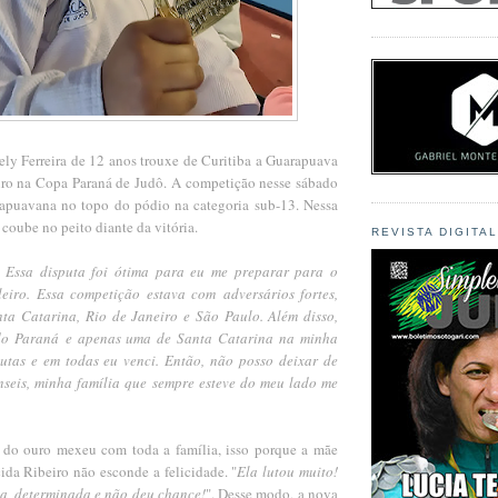
ely Ferreira de 12 anos trouxe de Curitiba a Guarapuava
ro na Copa Paraná de Judô.
A competição nesse sábado
apuavana no topo do pódio na categoria sub-13. Nessa
o
coube no peito diante da vitória.
REVISTA DIGITA
z! Essa disputa foi ótima para eu me preparar para o
leiro. Essa competição estava com
adversários fortes,
nta Catarina, Rio de Janeiro e São Paulo. Além disso,
 do Paraná
e apenas uma de Santa Catarina na minha
 lutas e em todas eu venci. Então, não posso deixar de
nseis, minha família que sempre esteve do meu lado me
 do ouro mexeu com toda a família, isso porque a mãe
da Ribeiro não esconde a felicidade. "
Ela lutou muito!
a, determinada e não deu chance!
". Desse modo, a nova