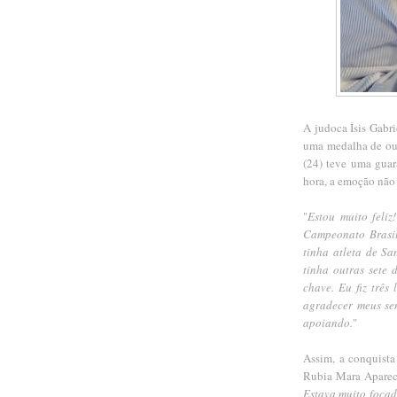
A judoca Ísis Gabri
uma medalha de ou
(24) teve uma guar
hora, a emoção nã
"
Estou muito feli
Campeonato Brasi
tinha atleta de Sa
tinha outras sete
chave. Eu fiz três
agradecer
meus se
apoiando.
"
Assim, a conquista
Rubia Mara Apareci
Estava muito focad