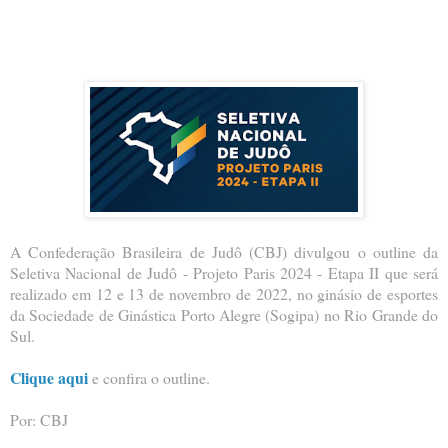
A Confederação Brasileira de Judô (CBJ) divulgou o outline da
Seletiva Nacional de Judô - Projeto Paris 2024 - Etapa II que será
realizado em 12 e 13 de novembro de 2022, no ginásio de esportes
da Sociedade de Ginástica Porto Alegre (Sogipa) no Rio Grande do
Sul.
Clique aqui
e confira o outline.
Por: CBJ