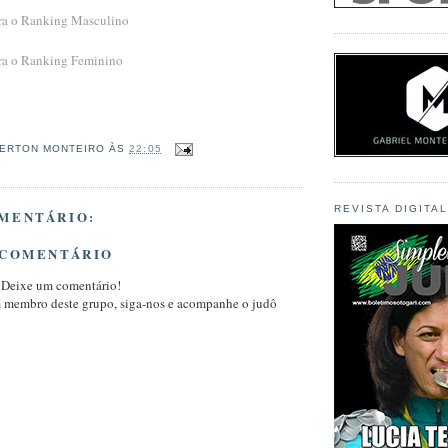
ira o Ranking Masculino
ira o Ranking Feminino
ERTON MONTEIRO
ÀS
22:05
REVISTA DIGITA
MENTÁRIO:
 COMENTÁRIO
 Deixe um comentário!
m membro deste grupo, siga-nos e acompanhe o judô