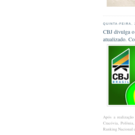
QUINTA-FEIRA,
CBJ divulga o
atualizado. Co
Após a realização
Cracóvia, Polônia
Ranking Nacional d