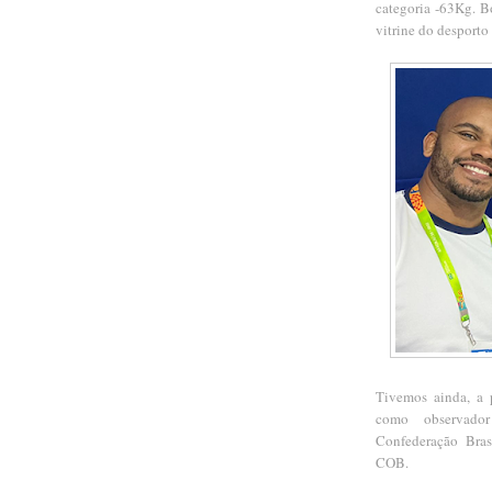
categoria -63Kg. B
vitrine do desporto 
Tivemos ainda, a p
como observado
Confederação Bras
COB.