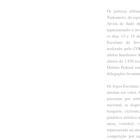
Os judocas atiba
Tsukamoto, da equ
Alvim de Judô Ati
representando a ins
os dias 13 e 19 de
Escolares da Juv
realizado pelo CO
atletas brasileiros
atletas de 1.856 es
Distrito Federal e
delegações levaram 
Os Jogos Escolares 
mostrar seu valor. 
passaram por sele
nacional, as disp
basquete, ciclismo,
ginástica artística
mesa, voleibol, 
representada na mo
competição por eq