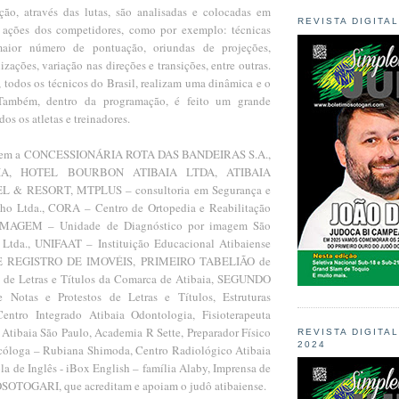
ão, através das lutas, são analisadas e colocadas em
REVISTA DIGITA
s ações dos competidores, como por exemplo: técnicas
aior número de pontuação, oriundas de projeções,
izações, variação nas direções e transições, entre outras.
, todos os técnicos do Brasil, realizam uma dinâmica e o
 Também, dentro da programação, é feito um grande
os os atletas e treinadores.
ecem a CONCESSIONÁRIA ROTA DAS BANDEIRAS S.A.,
IA, HOTEL BOURBON ATIBAIA LTDA, ATIBAIA
 & RESORT, MTPLUS – consultoria em Segurança e
lho Ltda., CORA – Centro de Ortopedia e Reabilitação
NIMAGEM – Unidade de Diagnóstico por imagem São
 Ltda., UNIFAAT – Instituição Educacional Atibaiense
DE REGISTRO DE IMOVÉIS, PRIMEIRO TABELIÃO de
o de Letras e Títulos da Comarca de Atibaia, SEGUNDO
otas e Protestos de Letras e Títulos, Estruturas
entro Integrado Atibaia Odontologia, Fisioterapeuta
 Atibaia São Paulo, Academia R Sette, Preparador Físico
REVISTA DIGITA
2024
cóloga – Rubiana Shimoda, Centro Radiológico Atibaia
la de Inglês - iBox English – família Alaby, Imprensa de
OSOTOGARI, que acreditam e apoiam o judô atibaiense.