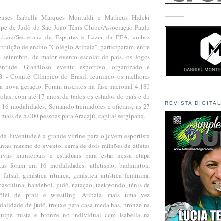
ienses Isabella Marques Montaldi e Matheus Hideki
ipe de Judô do São João Tênis Clube/Associação Paulo
baia/Secretaria de Esportes e Lazer da PEA, ambos
tituição de ensino "Colégio Atibaia", participaram, entre
 setembro, do maior evento escolar do país, os Jogos
entude. Grandioso evento esportivo, organizado e
B - Comitê Olímpico do Brasil, reunindo os melhores
 da nova geração. Foram inscritos na fase nacional 4.180
colas, com até 17 anos, de todos os estados do país e do
REVISTA DIGITA
m 16 modalidades. Somando treinadores e oficiais, as 27
mais de 5.000 pessoas para Aracajú, capital sergipana.
da Juventude é a grande vitrine para o jovem esportista
Antes mesmo do evento, cerca de dois milhões de atletas
tivas municipais e estaduais para estar nessa etapa
utas foram em 16 modalidades: atletismo, badminton,
 futsal, ginástica rítmica, ginástica artística feminina,
 masculina, handebol, judô, natação, taekwondo, tênis de
vôlei de praia e wrestling. Atibaia, mais uma vez
dalidade de judô, trouxe para casa medalhas, bronze na
uipe mista e bronze no individual com Isabella na