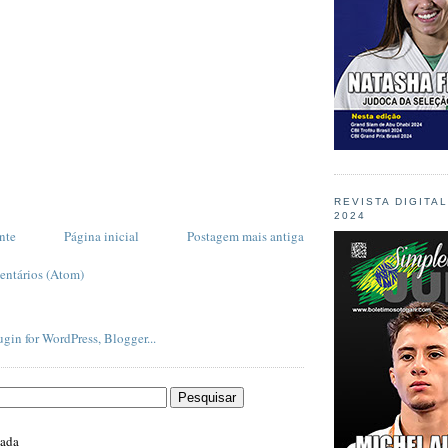
REVISTA DIGITA
2024
nte
Página inicial
Postagem mais antiga
entários (Atom)
zada