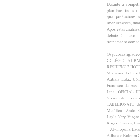
Durante a competiç
planilhas, todas a
que produziram m
imobilizações, final
Após estas análises
debate é aberto.
treinamento com tod
Os judocas agrad
COLÉGIO ATIBA
RESIDENCE HOTEL
Medicina do traba
Atibaia Ltda., U
Francisco de Assis
Ltda., OFICIAL 
Notas e de Protest
TABELIONATO de N
Metálicas Ando, C
Layla Nery, Viação
Roger Fonseca, Psi
– Alvinópolis, Esco
Atibaia e Boletim 