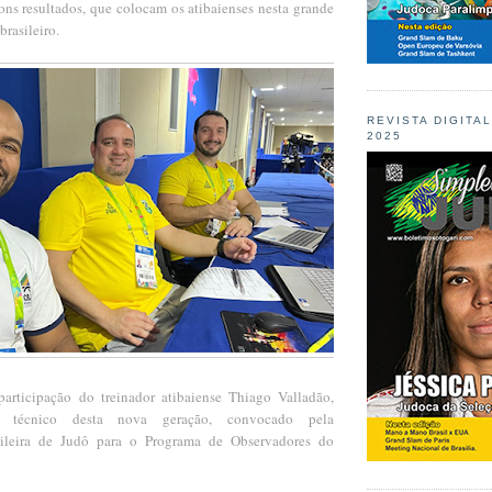
ons resultados, que colocam os atibaienses nesta grande
brasileiro.
REVISTA DIGITA
2025
articipação do treinador atibaiense Thiago Valladão,
r técnico desta nova geração, convocado pela
ileira de Judô para o Programa de Observadores do