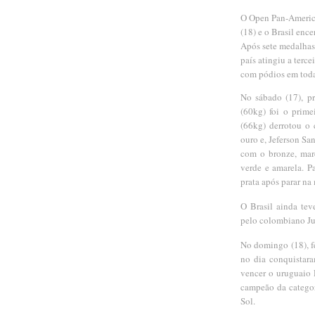
O Open Pan-America
(18) e o Brasil en
Após sete medalhas
país atingiu a terc
com pódios em todas
No sábado (17), p
(60kg) foi o prime
(66kg) derrotou o
ouro e, Jeferson Sa
com o bronze, mar
verde e amarela. P
prata após parar na
O Brasil ainda te
pelo colombiano Ju
No domingo (18), fe
no dia conquistar
vencer o uruguaio
campeão da categor
Sol.