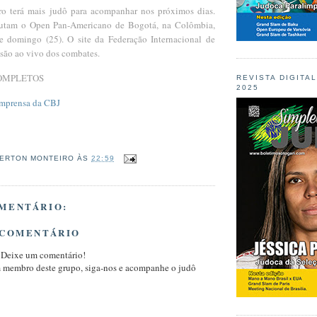
iro terá mais judô para acompanhar nos próximos dias.
utam o Open Pan-Americano de Bogotá, na Colômbia,
e domingo (25). O site da Federação Internacional de
ssão ao vivo dos combates.
OMPLETOS
REVISTA DIGITA
2025
Imprensa da CBJ
ERTON MONTEIRO
ÀS
22:59
MENTÁRIO:
 COMENTÁRIO
 Deixe um comentário!
m membro deste grupo, siga-nos e acompanhe o judô