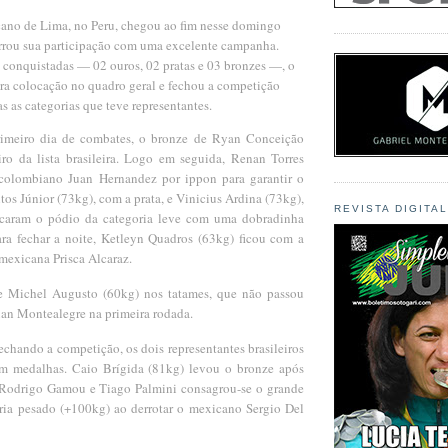
no de Lima, no Peru, chegou ao fim nesse domingo
cerrou sua participação com uma excelente campanha.
 conquistadas — 02 ouros, 02 pratas e 03 bronzes —, o
eira colocação no quadro geral e fechou a competição
 as categorias que teve representantes.
rimeiro dia de combates, o bronze de Ryan Conceição
iro da lista brasileira. Logo em seguida, Renan Torres
 colombiano Juan Hernandez por ippon para garantir o
ntos Júnior (73kg), com a prata, e Vinicius Ardina (73kg),
REVISTA DIGITA
caram o pódio da categoria leve com uma dobradinha
ara fechar a noite, Ketleyn Quadros (63kg) ficou com a
 mexicana Prisca Alcaraz.
ve Michel Augusto (60kg) nos tatames, que não passou
an Montealegre na primeira rodada.
chando a competição, os dois representantes brasileiros
am medalhas. Caio Brígida (81kg) levou o bronze após
 Rodrigo Gamou e Tiago Palmini consagrou-se o grande
ia pesado (+100kg) ao derrotar o mexicano Sergio Del