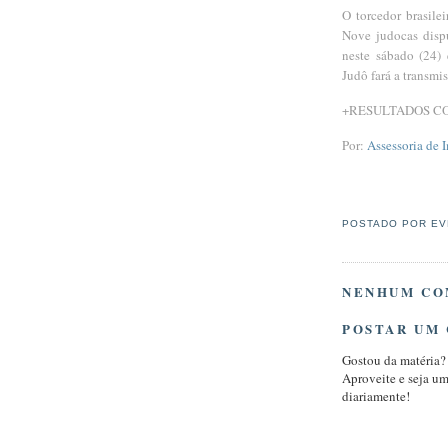
O torcedor brasile
Nove judocas disp
neste sábado (24) 
Judô fará a transmi
+RESULTADOS C
Por:
Assessoria de 
POSTADO POR
EV
NENHUM CO
POSTAR UM
Gostou da matéria?
Aproveite e seja u
diariamente!