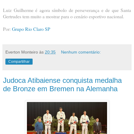
Luiz Guilherme é agora símbolo de perseverança e de que Santa
Gertrudes tem muito a mostrar para o cenário esportivo nacional.
Por:
Grupo Rio Claro SP
Everton Monteiro
às
20:35
Nenhum comentário:
Compartilhar
Judoca Atibaiense conquista medalha
de Bronze em Bremen na Alemanha