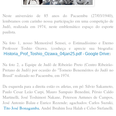
Neste aniversário de 85 anos do Pacaembu (27/03/1940),
lembramos com carinho nossa participação em uma competição de
Judô, realizada em 1974, neste emblemático espaço do esporte
paulista.
Na foto 1, nosso Memorável Sensei, o Estimadíssimo e Eterno
Professor Toshio Ozawa. (conheça e aprecie sua biografia:
)
Historia_Prof_Toshio_Ozawa_04jan25.pdf - Google Drive
Na foto 2, a Equipe de Judô de Ribeirão Preto (Centro Ribeirão-
Pretano de Judô) por ocasião do "Torneio Beneméritos do Judô no
Brasil" realizado no Pacaembu, em 1974.
Da esquerda para a direita estão os atletas, em pé: Silvio Sakamoto,
Paulo Cesar Leão Carpi, Mauro Sampaio Benedini, Pérsio Caldo
Martinelli, José Toshimori Nakane, Peterson Antunes de Campos,
José Antonio Balau e Eurico Rezende; agachados: Carlos Suzuki,
Tito José Bonagamba
, André Ibrahim Issa Halah e Celso Stefanelli.