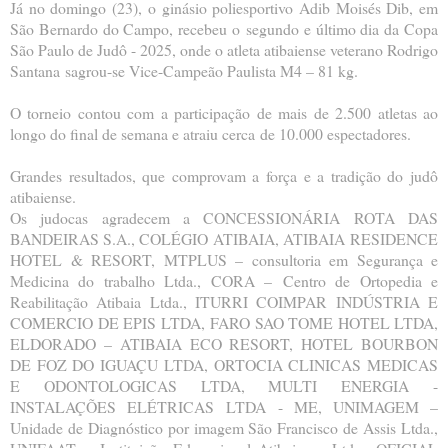
Já no domingo (23), o ginásio poliesportivo Adib Moisés Dib, em
São Bernardo do Campo, recebeu o
segundo e último dia da Copa
São Paulo de Judô - 2025, onde o atleta atibaiense veterano Rodrigo
Santana
sagrou-se Vice-Campeão Paulista M4 – 81 kg.
O torneio contou com a participação de mais de 2.500 atletas ao
longo do final de semana e atraiu cerca
de 10.000 espectadores.
Grandes resultados, que comprovam a força e a tradição do judô
atibaiense.
Os judocas agradecem a CONCESSIONÁRIA ROTA DAS
BANDEIRAS S.A., COLÉGIO ATIBAIA, ATIBAIA
RESIDENCE
HOTEL & RESORT, MTPLUS – consultoria em Segurança e
Medicina do trabalho Ltda., CORA –
Centro de Ortopedia e
Reabilitação Atibaia Ltda., ITURRI COIMPAR INDÚSTRIA E
COMERCIO DE EPIS LTDA,
FARO SAO TOME HOTEL LTDA,
ELDORADO – ATIBAIA ECO RESORT, HOTEL BOURBON
DE FOZ DO IGUAÇU
LTDA, ORTOCIA CLINICAS MEDICAS
E ODONTOLOGICAS LTDA, MULTI ENERGIA -
INSTALAÇÕES ELÉTRICAS
LTDA - ME, UNIMAGEM –
Unidade de Diagnóstico por imagem São Francisco de Assis Ltda.,