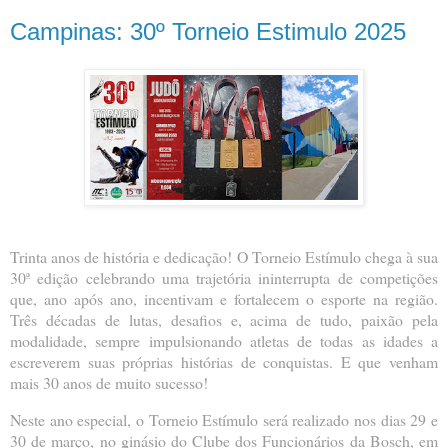
Campinas: 30º Torneio Estimulo 2025
Trinta anos de história e dedicação! O Torneio Estímulo chega à sua
30ª edição celebrando uma trajetória ininterrupta de competições
que, ano após ano, incentivam e fortalecem o esporte na região.
Três décadas de lutas, desafios e, acima de tudo, paixão pela
modalidade, sempre impulsionando atletas de todas as idades a
escreverem suas próprias histórias de conquistas. E que venham
mais 30 anos de muito sucesso!
Neste ano especial, o Torneio Estímulo será realizado nos dias 29 e
30 de março, no ginásio do Clube dos Funcionários da Bosch, em