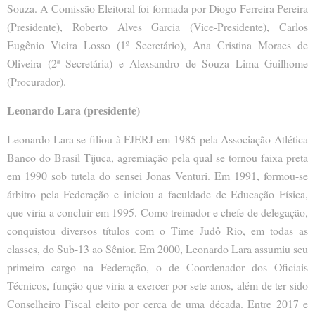
Souza. A Comissão Eleitoral foi formada por Diogo Ferreira Pereira
(Presidente), Roberto Alves Garcia (Vice-Presidente), Carlos
Eugênio Vieira Losso (1º Secretário), Ana Cristina Moraes de
Oliveira (2ª Secretária) e Alexsandro de Souza Lima Guilhome
(Procurador).
Leonardo Lara (presidente)
Leonardo Lara se filiou à FJERJ em 1985 pela Associação Atlética
Banco do Brasil Tijuca, agremiação pela qual se tornou faixa preta
em 1990 sob tutela do sensei Jonas Venturi. Em 1991, formou-se
árbitro pela Federação e iniciou a faculdade de Educação Física,
que viria a concluir em 1995. Como treinador e chefe de delegação,
conquistou diversos títulos com o Time Judô Rio, em todas as
classes, do Sub-13 ao Sênior. Em 2000, Leonardo Lara assumiu seu
primeiro cargo na Federação, o de Coordenador dos Oficiais
Técnicos, função que viria a exercer por sete anos, além de ter sido
Conselheiro Fiscal eleito por cerca de uma década. Entre 2017 e