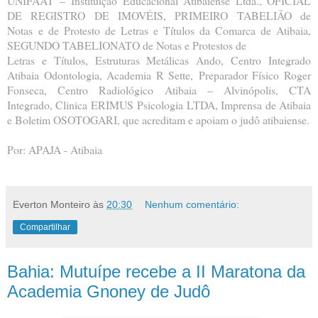
UNIFAAT –
Instituição Educacional Atibaiense Ltda., OFICIAL
DE REGISTRO DE IMOVÉIS, PRIMEIRO TABELIÃO de
Notas
e de Protesto de Letras e Títulos da Comarca de Atibaia,
SEGUNDO TABELIONATO de Notas e Protestos de
Letras e Títulos, Estruturas Metálicas Ando, Centro Integrado
Atibaia Odontologia, Academia R Sette,
Preparador Físico Roger
Fonseca, Centro Radiológico Atibaia – Alvinópolis, CTA
Integrado, Clinica ERIMUS
Psicologia LTDA, Imprensa de Atibaia
e Boletim OSOTOGARI, que acreditam e apoiam o judô atibaiense.
Por: APAJA - Atibaia
Everton Monteiro
às
20:30
Nenhum comentário:
Compartilhar
Bahia: Mutuípe recebe a II Maratona da
Academia Gnoney de Judô