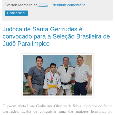
Everton Monteiro
às
20:56
Nenhum comentário:
Compartilhar
Judoca de Santa Gertrudes é
convocado para a Seleção Brasileira de
Judô Paralímpico
O jovem atleta Luiz Guilherme Oliveira da Silva, morador de Santa
Gertrudes, acaba de conquistar uma das maiores honrarias no