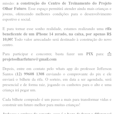
a construção do Centro de Treinamento do Projeto
missão:
Olhar Futuro
. Esse espaço permitirá atender ainda mais crianças e
jovens, oferecendo melhores condições para o desenvolvimento
esportivo e social.
rifa
E para tornar esse sonho realidade, estamos realizando uma
beneficente de um iPhone 14 zerado, na caixa, por apenas R$
10,00!
Todo valor arrecadado será destinado à construção do novo
centro.
PIX
Para participar e concorrer, basta fazer um
para: 📩
projetoolharfuturo@gmail.com
Depois, entre em contato pelo whats app do professor Jefferson
(12) 99608 1308
Santos
enviando o comprovante do pix e ele
enviará o bilhete da rifa. O sorteio, em data a ser agendada, será
presencial e de forma raiz, jogando os canhotos para o alto e uma
criança irá pegar um.
Cada bilhete comprado é um passo a mais para transformar vidas e
construir um futuro melhor para muitas crianças!
Judocas e amigos do esporte, essa é a hora de fazer a diferença!