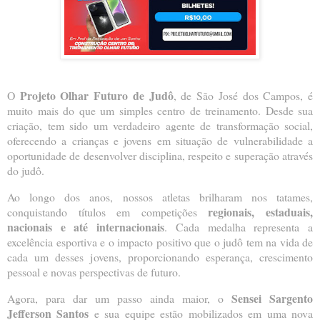
Projeto Olhar Futuro de Judô
O
, de São José dos Campos, é
muito mais do que um simples centro de treinamento. Desde sua
criação, tem sido um verdadeiro agente de transformação social,
oferecendo a crianças e jovens em situação de vulnerabilidade a
oportunidade de desenvolver disciplina, respeito e superação através
do judô.
Ao longo dos anos, nossos atletas brilharam nos tatames,
regionais, estaduais,
conquistando títulos em competições
nacionais e até internacionais
. Cada medalha representa a
excelência esportiva e o impacto positivo que o judô tem na vida de
cada um desses jovens, proporcionando esperança, crescimento
pessoal e novas perspectivas de futuro.
Sensei Sargento
Agora, para dar um passo ainda maior, o
Jefferson Santos
e sua equipe estão mobilizados em uma nova