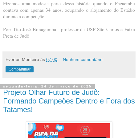
Fizemos uma modesta parte dessa história quando o Pacaembu
contava com apenas 34 anos, ocupando o alojamento do Estádio
durante a competição.
Por: Tito José Bonagamba - professor da USP São Carlos e Faixa
Preta de Judô
Everton Monteiro
às
07:00
Nenhum comentário:
Compartilhar
segunda-feira, 24 de março de 2025
Projeto Olhar Futuro de Judô:
Formando Campeões Dentro e Fora dos
Tatames!