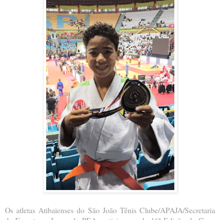
Os atletas Atibaienses do São João Tênis Clube/APAJA/Secretaria