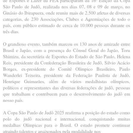
de Esportes e Lazer da PEA participaram da 16ª Edição da Copa
São Paulo de Judô, realizada nos dias 07, 08 e 09 de março, no
Ginásio do Ibirapuera, onde reuniu mais de 2.500 atletas de diversas
categorias, de 230 Associações, Clubes e Agremiações de todo o
país, com público estimado de cerca de 10.000 pessoas durante os
três dias.
O grandioso evento, também marcou os 130 anos de amizade entre
Brasil e Japão, com a presença do Cônsul Geral do Japão, Toru
Shimizu, da secretária de Esportes do Estado de São Paulo, Helena
Reis, presidente da Confederação Brasileira de Judô, Silvio Acácio
Borges, ex-presidente do Comitê Olímpico Brasileiro, Paulo
Wanderlei Teixeira, presidente da Federação Paulista de Judô,
Henrique Guimarães, além de vários medalhistas olímpicos,
políticos e representantes das diversas federações de judô, pessoas
que trabalham e contribuem para o desenvolvimento do judô em
nosso país.
A Copa São Paulo de Judô 2025 reafirma a posição do estado como
polo do judô nacional e internacional, conquistando muitas
medalhas Olímpicas para o Brasil. O estado promete continuar
atraindo talentos e apaixonados pela modalidade nos