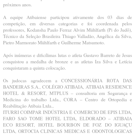
próximos anos.
A equipe Atibaiense participou ativamente dos 03 dias de
competição, em diversas categorias e foi coordenada pelos
professores, Kodansha Paulo Ferraz Alvim Mühlfarth (Pi do Judô),
Técnico da Seleção Brasileira Thiago Valladão, Angélica da Silva,
Pietro Marmorato Mühlfarth e Guilherme Matsumoto.
Após inúmeras e dificílimas lutas o atleta Gustavo Barreto de Jesus
conquistou a medalha de bronze e as atletas Iza Silva e Letícia
conquistaram a quinta colocação.
Os judocas agradecem a CONCESSIONÁRIA ROTA DAS
BANDEIRAS S.A., COLÉGIO ATIBAIA, ATIBAIA RESIDENCE
HOTEL & RESORT, MTPLUS – consultoria em Segurança e
Medicina do trabalho Ltda., CORA – Centro de Ortopedia e
Reabilitação Atibaia Ltda.,
ITURRI COIMPAR INDÚSTRIA E COMERCIO DE EPIS LTDA,
FARO SAO TOME HOTEL LTDA, ELDORADO – ATIBAIA
ECO RESORT, HOTEL BOURBON DE FOZ DO IGUAÇU
LTDA, ORTOCIA CLINICAS MEDICAS E ODONTOLOGICAS