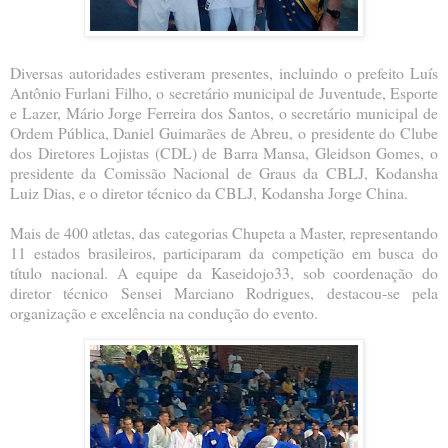
Diversas autoridades estiveram presentes, incluindo o prefeito Luís
Antônio Furlani Filho, o secretário municipal de Juventude, Esporte
e Lazer, Mário Jorge Ferreira dos Santos, o secretário municipal de
Ordem Pública, Daniel Guimarães de Abreu, o presidente do Clube
dos Diretores Lojistas (CDL) de Barra Mansa, Gleidson Gomes, o
presidente da Comissão Nacional de Graus da CBLJ, Kodansha
Luiz Dias, e o diretor técnico da CBLJ, Kodansha Jorge China.
Mais de 400 atletas, das categorias Chupeta a Master, representando
11 estados brasileiros, participaram da competição em busca do
título nacional. A equipe da Kaseidojo33, sob coordenação do
diretor técnico Sensei Marciano Rodrigues, destacou-se pela
organização e excelência na condução do evento.