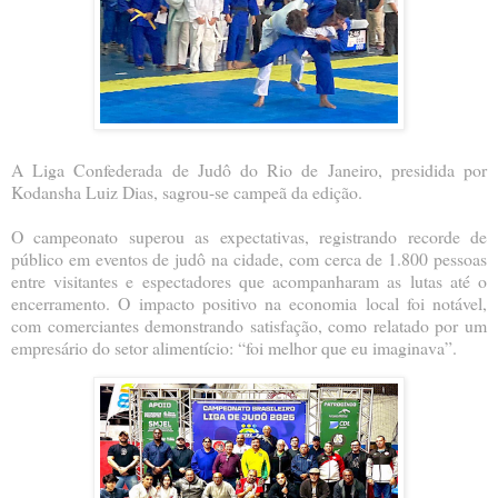
A Liga Confederada de Judô do Rio de Janeiro, presidida por
Kodansha Luiz Dias, sagrou-se campeã da edição.
O campeonato superou as expectativas, registrando recorde de
público em eventos de judô na cidade, com cerca de 1.800 pessoas
entre visitantes e espectadores que acompanharam as lutas até o
encerramento. O impacto positivo na economia local foi notável,
com comerciantes demonstrando satisfação, como relatado por um
empresário do setor alimentício: “foi melhor que eu imaginava”.