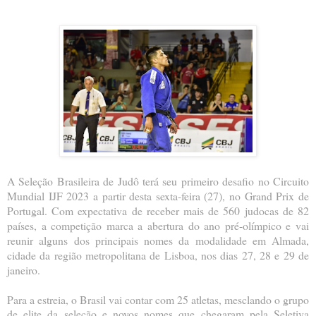
A Seleção Brasileira de Judô terá seu primeiro desafio no Circuito
Mundial IJF 2023 a partir desta sexta-feira (27), no Grand Prix de
Portugal. Com expectativa de receber mais de 560 judocas de 82
países, a competição marca a abertura do ano pré-olímpico e vai
reunir alguns dos principais nomes da modalidade em Almada,
cidade da região metropolitana de Lisboa, nos dias 27, 28 e 29 de
janeiro.
Para a estreia, o Brasil vai contar com 25 atletas, mesclando o grupo
de elite da seleção e novos nomes que chegaram pela Seletiva