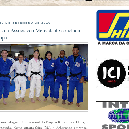
 29 DE SETEMBRO DE 2016
as da Associação Mercadante concluem
ropa
 um estágio internacional do Projeto Kimono de Ouro, o
orada. Nesta quarta-feira (28), a delegação ararense,