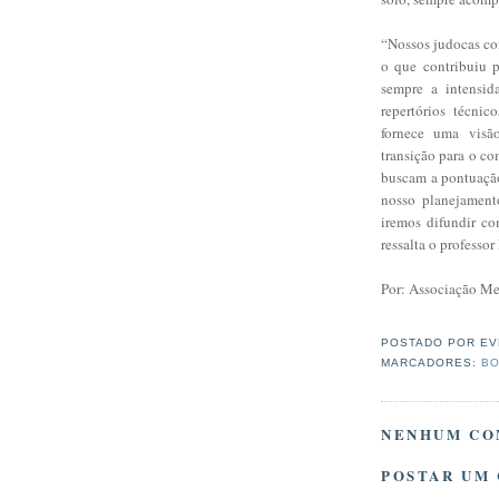
“Nossos judocas co
o que contribuiu 
sempre a intensid
repertórios técnic
fornece uma visão
transição para o co
buscam a pontuação
nosso planejamento
iremos difundir c
ressalta o professo
Por: Associação Me
POSTADO POR
EV
MARCADORES:
BO
NENHUM CO
POSTAR UM