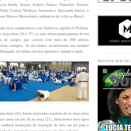
ocas Sandy Souza, Izabela Franco, Franciele Terenzi,
 Paulo Correia, Matheus Amarante e Alexandre Santos, e
sei Marcos Mercadante, embarcou de volta ao Brasil.
uipe teve compromissos em Varsóvia, capital da Polônia.
 terça-feira (26 e 27), os sete atletas participaram de um
nto de campo, que contou com mais de 500 atletas,
 leste europeu. As atividades aconteceram em tatames
Gromada, divididas em dois períodos: manhã e tarde.
REVISTA DIGITA
nda-feira (26), foram realizados randoris de ne waza (luta
aza (luta em pé). Já na terça (27), além destes dois tipos
 também instruções de transição de luta em pé para o
nhados por professores europeus de alto gabarito.