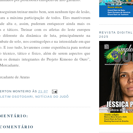
nseguiram treinar muito bem, sem nenhum tipo de lesão,
para a máxima participação de todos. Eles mantiveram
ade alta e, assim, puderam enriquecer ainda mais os
os e táticos. Treinar com os atletas do leste europeu
REVISTA DIGITA
 diferente da dinâmica de luta, principalmente na
2025
mbate de solo, nos contragolpes e na intensidade em que
. E isso tudo, levaremos como experiência para nortear
 técnico, tático e físico, além de serem aspectos que
om os demais integrantes do Projeto Kimono de Ouro”,
r Mercadante.
rcadante de Araras
ERTON MONTEIRO
ÀS
21:07
LETIM OSOTOGARI
,
NOTÍCIAS DO JUDÔ
MENTÁRIO:
 COMENTÁRIO