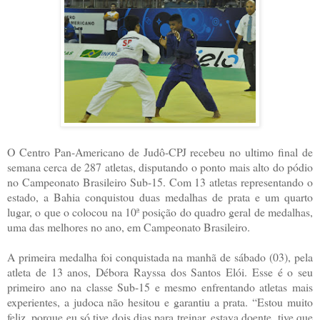
O Centro Pan-Americano de Judô-CPJ recebeu no ultimo final de
semana cerca de 287 atletas, disputando o ponto mais alto do pódio
no Campeonato Brasileiro Sub-15. Com 13 atletas representando o
estado, a Bahia conquistou duas medalhas de prata e um quarto
lugar, o que o colocou na 10ª posição do quadro geral de medalhas,
uma das melhores no ano, em Campeonato Brasileiro.
A primeira medalha foi conquistada na manhã de sábado (03), pela
atleta de 13 anos, Débora Rayssa dos Santos Elói. Esse é o seu
primeiro ano na classe Sub-15 e mesmo enfrentando atletas mais
experientes, a judoca não hesitou e garantiu a prata. “Estou muito
feliz, porque eu só tive dois dias para treinar, estava doente, tive que