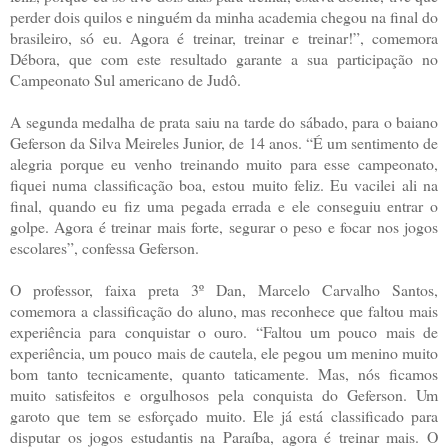
perder dois quilos e ninguém da minha academia chegou na final do
brasileiro, só eu. Agora é treinar, treinar e treinar!”, comemora
Débora, que com este resultado garante a sua participação no
Campeonato Sul americano de Judô.
A segunda medalha de prata saiu na tarde do sábado, para o baiano
Geferson da Silva Meireles Junior, de 14 anos. “É um sentimento de
alegria porque eu venho treinando muito para esse campeonato,
fiquei numa classificação boa, estou muito feliz. Eu vacilei ali na
final, quando eu fiz uma pegada errada e ele conseguiu entrar o
golpe. Agora é treinar mais forte, segurar o peso e focar nos jogos
escolares”, confessa Geferson.
O professor, faixa preta 3º Dan, Marcelo Carvalho Santos,
comemora a classificação do aluno, mas reconhece que faltou mais
experiência para conquistar o ouro. “Faltou um pouco mais de
experiência, um pouco mais de cautela, ele pegou um menino muito
bom tanto tecnicamente, quanto taticamente. Mas, nós ficamos
muito satisfeitos e orgulhosos pela conquista do Geferson. Um
garoto que tem se esforçado muito. Ele já está classificado para
disputar os jogos estudantis na Paraíba, agora é treinar mais. O