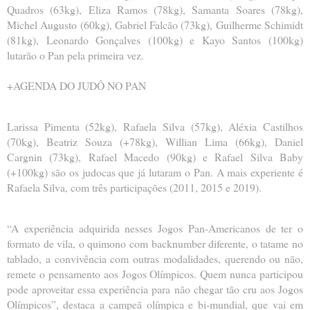
Quadros (63kg), Eliza Ramos (78kg), Samanta Soares (78kg),
Michel Augusto (60kg), Gabriel Falcão (73kg), Guilherme Schimidt
(81kg), Leonardo Gonçalves (100kg) e Kayo Santos (100kg)
lutarão o Pan pela primeira vez.
+AGENDA DO JUDÔ NO PAN
Larissa Pimenta (52kg), Rafaela Silva (57kg), Aléxia Castilhos
(70kg), Beatriz Souza (+78kg), Willian Lima (66kg), Daniel
Cargnin (73kg), Rafael Macedo (90kg) e Rafael Silva Baby
(+100kg) são os judocas que já lutaram o Pan. A mais experiente é
Rafaela Silva, com três participações (2011, 2015 e 2019).
“A experiência adquirida nesses Jogos Pan-Americanos de ter o
formato de vila, o quimono com backnumber diferente, o tatame no
tablado, a convivência com outras modalidades, querendo ou não,
remete o pensamento aos Jogos Olímpicos. Quem nunca participou
pode aproveitar essa experiência para não chegar tão cru aos Jogos
Olímpicos”, destaca a campeã olímpica e bi-mundial, que vai em