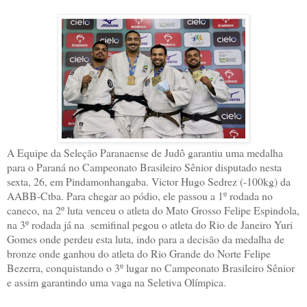
A Equipe da Seleção Paranaense de Judô garantiu uma medalha
para o Paraná no Campeonato Brasileiro Sênior disputado nesta
sexta, 26, em Pindamonhangaba. Victor Hugo Sedrez (-100kg) da
AABB-Ctba. Para chegar ao pódio, ele passou a 1º rodada no
caneco, na 2º luta venceu o atleta do Mato Grosso Felipe Espindola,
na 3º rodada já na semifinal pegou o atleta do Rio de Janeiro Yuri
Gomes onde perdeu esta luta, indo para a decisão da medalha de
bronze onde ganhou do atleta do Rio Grande do Norte Felipe
Bezerra, conquistando o 3º lugar no Campeonato Brasileiro Sênior
e assim garantindo uma vaga na Seletiva Olímpica.