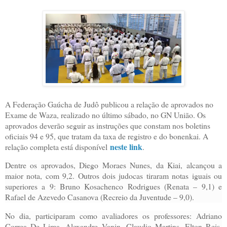
A Federação Gaúcha de Judô publicou a relação de aprovados no
Exame de Waza, realizado no último sábado, no GN União. Os
aprovados deverão seguir as instruções que constam nos boletins
oficiais 94 e 95, que tratam da taxa de registro e do bonenkai. A
neste link
relação completa está disponível
.
Dentre os aprovados, Diego Moraes Nunes, da Kiai, alcançou a
maior nota, com 9,2. Outros dois judocas tiraram notas iguais ou
superiores a 9: Bruno Kosachenco Rodrigues (Renata – 9,1) e
Rafael de Azevedo Casanova (Recreio da Juventude – 9,0).
No dia, participaram como avaliadores os professores: Adriano
Correa De Lima, Alexandre Vanin, Claudio Martins, Elton Reis,