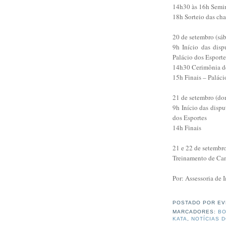
14h30 às 16h Seminá
18h Sorteio das cha
20 de setembro (sá
9h Início das dis
Palácio dos Esporte
14h30 Cerimônia de
15h Finais – Paláci
21 de setembro (d
9h Início das disp
dos Esportes
14h Finais
21 e 22 de setembro
Treinamento de Ca
Por: Assessoria de
POSTADO POR
EV
MARCADORES:
BO
KATA
,
NOTÍCIAS 