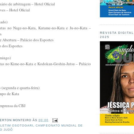
rio de arbitragem – Hotel Oficial
ves – Hotel Oficial
bado)
putas no Nage-no-Kata, Katame-no-Kata e Ju-no-Kata –
s
REVISTA DIGITA
2025
 Abertura – Palácio dos Esportes
o dos Esportes
omingo)
utas no Kime-no-Kata e Kodokan-Goshin-Jutsu – Palácio
 (segunda e quarta-feira)
mpo de Kata
 Imprensa da CBJ
ERTON MONTEIRO
ÀS
00:00
LETIM OSOTOGARI
,
CAMPEONATO MUNDIAL DE
DO JUDÔ