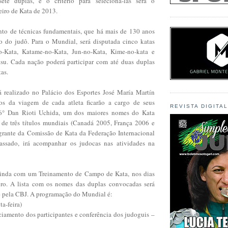
te duplas, e o critério para selecioná-las será o
iro de Kata de 2013.
to de técnicas fundamentais, que há mais de 130 anos
to do judô. Para o Mundial, será disputada cinco katas
no-Kata, Katame-no-Kata, Jun-no-Kata, Kime-no-kata e
su. Cada nação poderá participar com até duas duplas
tas.
 realizado no Palácio dos Esportes José María Martín
os da viagem de cada atleta ficarão a cargo de seus
REVISTA DIGITA
 6° Dan Rioti Uchida, um dos maiores nomes do Kata
or de três títulos mundiais (Canadá 2005, França 2006 e
egrante da Comissão de Kata da Federação Internacional
ssado, irá acompanhar os judocas nas atividades na
ainda com um Treinamento de Campo de Kata, nos dias
ro. A lista com os nomes das duplas convocadas será
 pela CBJ. A programação do Mundial é:
ta-feira)
ciamento dos participantes e conferência dos judoguis –