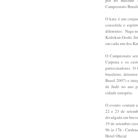
por no máximo se
Campeonato Brasile
O kata é um conjun
consolida o espíri
diferentes: Nage-
Kodokan-Goshi Jut
em cada um dos Ka
O Campeonato será
Carpena e os cust
patrocinadores. O
brasileiro, detent
Brasil 2007) e int
de Judô no ano pa
cidade européia.
O evento contará 
22 e 23 de setemb
divulgada em breve
19 de setembro (sex
9h às 17h - Creden
Hotel Oficial