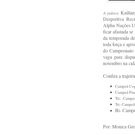
Kailla
A judoca
Desportiva Rec
Alpha Nações Un
ficar afastada se
da temporada de
toda força e após
do Campeonato P
vaga para dispu
novembro na cida
Confira a trajet
Campeã Cop
Campeã Paul
Tri- Campeã
Tri- Campeã
Bi- Campe
Por: Monica Geo