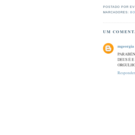
POSTADO POR
EV
MARCADORES:
BO
UM COMENT
mgeorgia
PARABÉNS
DEUS É E
ORGULHO!
Responder