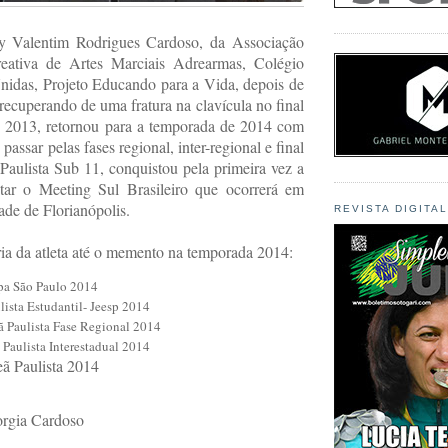
ny Valentim Rodrigues Cardoso, da
Associação
reativa de Artes Marciais Adrearmas, Colégio
idas, Projeto Educando para a Vida, depois de
 recuperando de uma fratura na clavícula no final
 2013, retornou para a temporada de 2014 com
 passar pelas fases regional, inter-regional e final
aulista Sub 11, conquistou pela primeira vez a
tar o Meeting Sul Brasileiro que ocorrerá em
de de Florianópolis.
REVISTA DIGITA
ória da atleta até o memento na temporada 2014:
a São Paulo 2014
ista Estudantil- Jeesp 2014
 Paulista Fase Regional 2014
 Paulista Interestadual 2014
ã Paulista 2014
rgia Cardoso