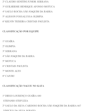
2º
CLAUDIO SENITINI JUNIOR
SERRANA
3º
GUILHERME HENRIQUE AFONSO
MOTUCA
4º
SAULO ROCHA
SÃO JOAQUIM DA BARRA
5º
ALISSON FOSSALUSSA
OLIMPIA
6º
KELVIN TEIXEIRA
CRISTAIS PAULISTA
CLASSIFICAÇÃO POR EQUIPE
1º
GUAÍRA
2º
OLIMPIA
3º
SERRANA
4º
SÃO JOAQUIM DA BARRA
5º
MOTUCA
6º
CRISTAIS PAULISTA
7º
MONTE ALTO
8º
CAJURU
CLASSIFICAÇÃO NAGUE NO KATA
1º
DIEGO LOURENÇO
GUAÍRA
680
STEFANIO STEFUZZA
2º
SAULO DA SILVA CARDOSO ROCHA
SÃO JOAQUIM DA BARRA
667
VINICIUS DA SILVA NOVATO