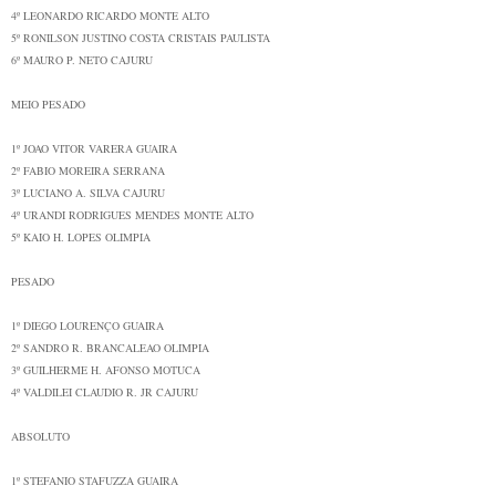
4º
LEONARDO RICARDO
MONTE ALTO
5º
RONILSON JUSTINO COSTA
CRISTAIS PAULISTA
6º
MAURO P. NETO
CAJURU
MEIO PESADO
1º
JOAO VITOR VARERA
GUAIRA
2º
FABIO MOREIRA
SERRANA
3º
LUCIANO A. SILVA
CAJURU
4º
URANDI RODRIGUES MENDES
MONTE ALTO
5º
KAIO H. LOPES
OLIMPIA
PESADO
1º
DIEGO LOURENÇO
GUAIRA
2º
SANDRO R. BRANCALEAO
OLIMPIA
3º
GUILHERME H. AFONSO
MOTUCA
4º
VALDILEI CLAUDIO R. JR
CAJURU
ABSOLUTO
1º
STEFANIO STAFUZZA
GUAIRA