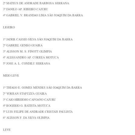
2º
MATEUS DE ANDRADE BARBOSA
SERRANA
3º
DANILO AP. RIBEIRO
CAJURU
4º
GABRIEL V. BRANDAO LIMA
SÃO JOAQUIM DA BARRA
LIGEIRO
1º
JADER CASSIO SILVA
SÃO JOAQUIM DA BARRA
2º
GABRIEL GENRO
GUAIRA
3º
ALISSON M. S. FINOTT
OLIMPIA
4º
ALESSANDRO AP. CORREA
MOTUCA
5º
JOSE A. L. CONDILU
SERRANA
MEIO LEVE
1º
THIAGO E. GOMES MENDES
SÃO JOAQUIM DA BARRA
2º
YORRAN STAFUZZA
GUAIRA
3º
CAIO HIBERMO CAFOANO
CAJURU
4º
ROGERIO G. BATISTA
MOTUCA
5º
LUIS FELIPE DE ANDRADE
CRISTAIS PAULISTA
6º
ALISSON F. DA SILVA
OLIMPIA
LEVE