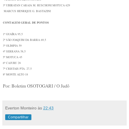
3º
UBIRATAN CARAJA M. RUSCHONI
MOTUCA
629
MARCUS HENRIQUE G. BASTAZINI
CONTAGEM GERAL DE PONTOS
1º GUAÍRA 95,5
2º SÃO JOAQUIM DA BARRA 69,5
3º OLIMPIA 59
4º SERRANA 58,5
5º MOTUCA 45
6º CAJURU 28
7º CRISTAIS PTA. 27,5
8º MONTE ALTO 18
Por: Boletim OSOTOGARI / O Judô
Everton Monteiro
às
22:43
Compartilhar