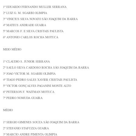
1º
EDUARDO FERNANDO MULLER
SERRANA
2º
LUIZ G. M. SGARBI
OLIMPIA
3º
VINICIUS SILVA NOVATO
SÃO JOAQUIM DA BARRA
4º
MATEUS ANDRADE
GUAIRA
5º
MARCOS F. E SILVA
CRISTAIS PAULISTA
6º
ANTONIO CARLOS ROCHA
MOTUCA
MEIO MÉDIO
1º
CLAUDIO S. JUNIOR
SERRANA
2º
SAULO SILVA CARDOSO ROCHA
SÃO JOAQUIM DA BARRA
3º
JOAO VICTOR M. SGARBI
OLIMPIA
4º
TIAGO PEDRO SALES XAVIER
CRISTAIS PAULISTA
5º
VICTOR GONÇALVES PAGANINI
MONTE ALTO
6º
PETERSON F. WAITMAN
MOTUCA
7º
PEDRO NOMUDA
GUAIRA
MÉDIO
1º
SERGIO GIMENES SOUZA
SÃO JOAQUIM DA BARRA
2º
STEFANIO STAFUZZA
GUAIRA
3º
MARCIO ANDRE PIMENTA
OLIMPIA