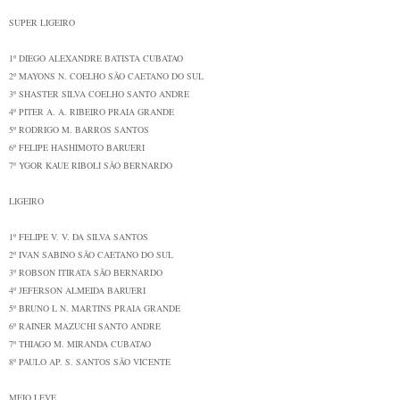
SUPER LIGEIRO
1º
DIEGO ALEXANDRE BATISTA
CUBATAO
2º
MAYONS N. COELHO
SÃO CAETANO DO SUL
3º
SHASTER SILVA COELHO
SANTO ANDRE
4º
PITER A. A. RIBEIRO
PRAIA GRANDE
5º
RODRIGO M. BARROS
SANTOS
6º
FELIPE HASHIMOTO
BARUERI
7º
YGOR KAUE RIBOLI
SÃO BERNARDO
LIGEIRO
1º
FELIPE V. V. DA SILVA
SANTOS
2º
IVAN SABINO
SÃO CAETANO DO SUL
3º
ROBSON ITIRATA
SÃO BERNARDO
4º
JEFERSON ALMEIDA
BARUERI
5º
BRUNO L N. MARTINS
PRAIA GRANDE
6º
RAINER MAZUCHI
SANTO ANDRE
7º
THIAGO M. MIRANDA
CUBATAO
8º
PAULO AP. S. SANTOS
SÃO VICENTE
MEIO LEVE