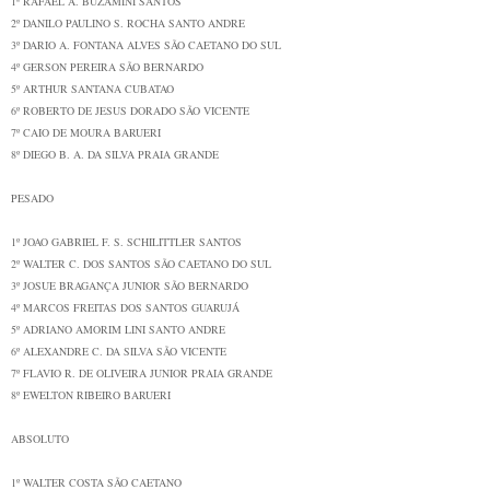
1º
RAFAEL A. BUZAMINI
SANTOS
2º
DANILO PAULINO S. ROCHA
SANTO ANDRE
3º
DARIO A. FONTANA ALVES
SÃO CAETANO DO SUL
4º
GERSON PEREIRA
SÃO BERNARDO
5º
ARTHUR SANTANA
CUBATAO
6º
ROBERTO DE JESUS DORADO
SÃO VICENTE
7º
CAIO DE MOURA
BARUERI
8º
DIEGO B. A. DA SILVA
PRAIA GRANDE
PESADO
1º
JOAO GABRIEL F. S. SCHILITTLER
SANTOS
2º
WALTER C. DOS SANTOS
SÃO CAETANO DO SUL
3º
JOSUE BRAGANÇA JUNIOR
SÃO BERNARDO
4º
MARCOS FREITAS DOS SANTOS
GUARUJÁ
5º
ADRIANO AMORIM LINI
SANTO ANDRE
6º
ALEXANDRE C. DA SILVA
SÃO VICENTE
7º
FLAVIO R. DE OLIVEIRA JUNIOR
PRAIA GRANDE
8º
EWELTON RIBEIRO
BARUERI
ABSOLUTO
1º
WALTER COSTA
SÃO CAETANO