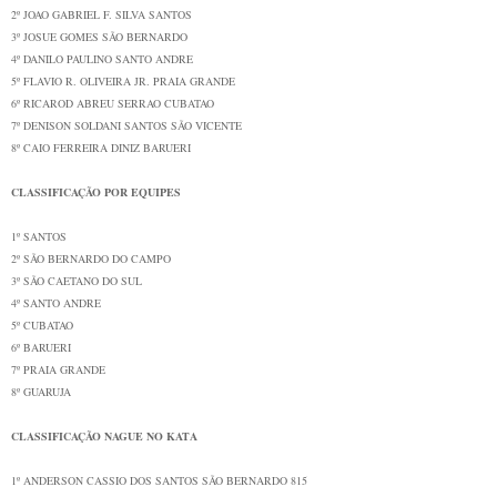
2º
JOAO GABRIEL F. SILVA
SANTOS
3º
JOSUE GOMES
SÃO BERNARDO
4º
DANILO PAULINO
SANTO ANDRE
5º
FLAVIO R. OLIVEIRA JR.
PRAIA GRANDE
6º
RICAROD ABREU SERRAO
CUBATAO
7º
DENISON SOLDANI SANTOS
SÃO VICENTE
8º
CAIO FERREIRA DINIZ
BARUERI
CLASSIFICAÇÃO POR EQUIPES
1º
SANTOS
2º
SÃO BERNARDO DO CAMPO
3º
SÃO CAETANO DO SUL
4º
SANTO ANDRE
5º
CUBATAO
6º
BARUERI
7º
PRAIA GRANDE
8º
GUARUJA
CLASSIFICAÇÃO NAGUE NO KATA
1º
ANDERSON CASSIO DOS SANTOS
SÃO BERNARDO
815