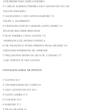
GUILHERME PAES LEME LOUREIRO
2º
CARLOS ALBERTO PEREIRA
SÃO CAETANO DO SUL
802
TALUAN NOGUEIRA
3º
ALESSANDO S. DOS SANTOS
BARUERI
733
FELIPE A. HASHIMOTO
4º
CRISTIANO SONCIN CARRIOM
SANTO ANDRE
733
BULIVAR BELCHIOR BRECHANI
5º
ELOY PEREIRA COSTA
SANTOS
732
ANDERSON LUIZ AFONSO FONSECA
6º
GIL FRANCISCO NUNES PIMENTA
PRAIA GRANDE
519
FERNANDO RODRIGUES DE ANDRADE
7º
WELLINGTON DIVINO DA SILVA JR.
CUBATAO
377
CAIO VINICIUS W. DOS SANTOS
CONTAGEM GERAL DE PONTOS
1º SANTOS 88,5
2º SÃO BERNARDO DO CAMPO 84
3º SÃO CAETANO DO SUL 80,5
4º SANTO ANDRE 57,5
5º CUBATAO 49,5
6º BARUERI 37,5
7º PRAIA GRANDE 36