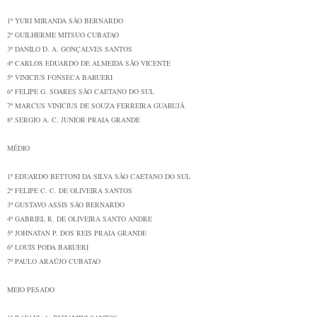
1º
YURI MIRANDA
SÃO BERNARDO
2º
GUILHERME MITSUO
CUBATAO
3º
DANILO D. A. GONÇALVES
SANTOS
4º
CARLOS EDUARDO DE ALMEIDA
SÃO VICENTE
5º
VINICIUS FONSECA
BARUERI
6º
FELIPE G. SOARES
SÃO CAETANO DO SUL
7º
MARCUS VINICIUS DE SOUZA FERREIRA
GUARUJÁ
8º
SERGIO A. C. JUNIOR
PRAIA GRANDE
MÉDIO
1º
EDUARDO BETTONI DA SILVA
SÃO CAETANO DO SUL
2º
FELIPE C. C. DE OLIVEIRA
SANTOS
3º
GUSTAVO ASSIS
SÃO BERNARDO
4º
GABRIEL R. DE OLIVEIRA
SANTO ANDRE
5º
JOHNATAN P. DOS REIS
PRAIA GRANDE
6º
LOUIS PODA
BARUERI
7º
PAULO ARAÚJO
CUBATAO
MEIO PESADO