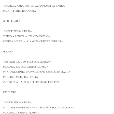
1º
SAMELA NARA TOSTES
SÃO JOAQUIM DA BARRA
2º
MAITI FERREIRA
GUAIRA
MEIO PESADO
1º
JOYCE BESSA
GUAIRA
2º
DIVINA RENATA A. DE VITA
MOTUCA
3º
PAULA SOUZA A. S. XAVIER
CRISTAIS PAULISTA
PESADO
1º
ESTHER LAGE DA FONSECA
SERRANA
2º
DAIANA ISIS DOS SANTOS
MOTUCA
3º
TATIANE GOMES CARVALHO
SÃO JOAQUIM DA BARRA
4º
LAUREN MOREIRA
GUAIRA
5º
JESSICA AP. A. DOS REIS
CRISTAIS PAULISTA
ABSOLUTO
1º
JOYCE BESSA GUAÍRA
2º
TATIANE GOMES DE CARVALHO SÃO JOAQUIM DA BARRA
3º
DAIANA I. SANTOS MOTUCA