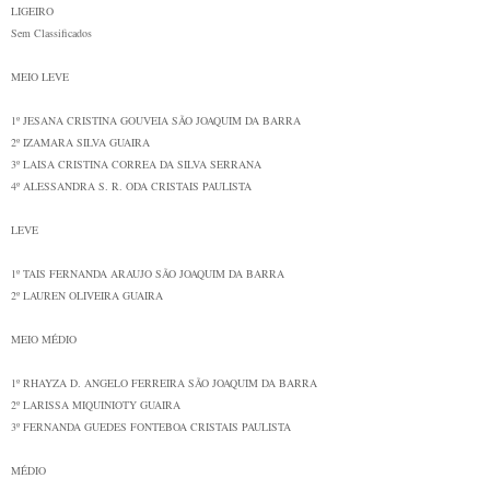
LIGEIRO
Sem Classificados
MEIO LEVE
1º
JESANA CRISTINA GOUVEIA
SÃO JOAQUIM DA BARRA
2º
IZAMARA SILVA
GUAIRA
3º
LAISA CRISTINA CORREA DA SILVA
SERRANA
4º
ALESSANDRA S. R. ODA
CRISTAIS PAULISTA
LEVE
1º
TAIS FERNANDA ARAUJO
SÃO JOAQUIM DA BARRA
2º
LAUREN OLIVEIRA
GUAIRA
MEIO MÉDIO
1º
RHAYZA D. ANGELO FERREIRA
SÃO JOAQUIM DA BARRA
2º
LARISSA MIQUINIOTY
GUAIRA
3º
FERNANDA GUEDES FONTEBOA
CRISTAIS PAULISTA
MÉDIO