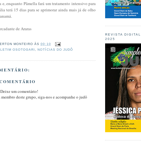
a e, enquanto Pâmella fará um tratamento intensivo para
ália terá 15 dias para se aprimorar ainda mais já de olho
Panamá.
rcadante de Araras
REVISTA DIGITA
2025
ERTON MONTEIRO
ÀS
00:10
LETIM OSOTOGARI
,
NOTÍCIAS DO JUDÔ
MENTÁRIO:
 COMENTÁRIO
 Deixe um comentário!
m membro deste grupo, siga-nos e acompanhe o judô