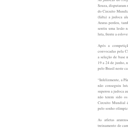
Souza, disputaram n
do Circuito Mundia
(falta) a judoca a
Araras perdeu, tam
sentiu uma lesão n
luta, frente a eslov
Após a competiçã
convocadas pela CB
a seleção de base 
19 a 24 de junho, 
pelo Brasil neste c
“Infelizmente, a Pâ
não conseguiu lut
superou a judoca au
não terem sido os
Circuito Mundial é
pelo sonho olímpic
As atletas araren
treinamento de cam