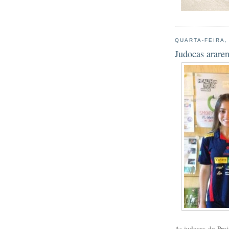
QUARTA-FEIRA,
Judocas araren
As judocas do Pro