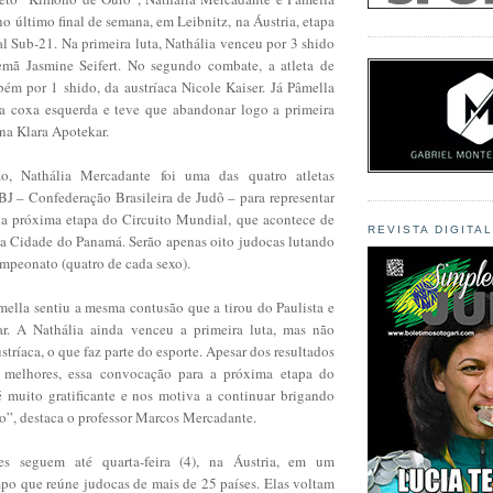
o último final de semana, em Leibnitz, na Áustria, etapa
l Sub-21. Na primeira luta, Nathália venceu por 3 shido
lemã Jasmine Seifert. No segundo combate, a atleta de
bém por 1 shido, da austríaca Nicole Kaiser. Já Pâmella
a coxa esquerda e teve que abandonar logo a primeira
ena Klara Apotekar.
o, Nathália Mercadante foi uma das quatro atletas
J – Confederação Brasileira de Judô – para representar
na próxima etapa do Circuito Mundial, que acontece de
REVISTA DIGITA
na Cidade do Panamá. Serão apenas oito judocas lutando
ampeonato (quatro de cada sexo).
mella sentiu a mesma contusão que a tirou do Paulista e
ar. A Nathália ainda venceu a primeira luta, mas não
stríaca, o que faz parte do esporte. Apesar dos resultados
 melhores, essa convocação para a próxima etapa do
 muito gratificante e nos motiva a continuar brigando
o”, destaca o professor Marcos Mercadante.
ses seguem até quarta-feira (4), na Áustria, em um
po que reúne judocas de mais de 25 países. Elas voltam