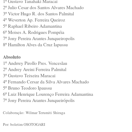
1º
Gustavo Tanahaki
Maracai
2º
Julio Cesar dos Santos
Alvares Machado
3º
Victor Hugo R. dos Santos
Palmital
4º
Weverton Ap. Ferreira
Queiroz
5º
Raphael Ribeiro
Adamantina
6º
Moises A. Rodrigues
Pompéia
7º
Jony Pereira Arantes
Junqueiropolis
8º
Hamilton Alves da Cruz
Iapussu
Absoluto
1º
Andrrey Pirollo
Pres. Venceslau
2º
Andrey Areini Ferreira
Palmital
3º
Gustavo Teixeira
Maracai
4º
Fernando Cersar da Silva
Alvares Machado
5º
Bruno Teodoro
Ipaussu
6º
Luiz Henrique Lourenço Ferreira
Adamantina
7º
Jony Pereira Arantes
Junqueirópolis
Colaboração:
Wilmar Terumiti
Shiraga
Por: boletim OSOTOGARI