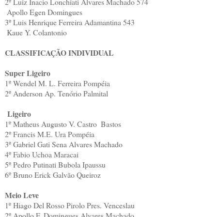
2º
Luiz Inacio Lonchiati
Alvares Machado
574
Apollo Egen Domingues
3º
Luis Henrique Ferreira
Adamantina
543
Kaue Y. Colantonio
CLASSIFICAÇÃO INDIVIDUAL
Super Ligeiro
1º
Wendel M. L. Ferreira
Pompéia
2º
Anderson Ap. Tenório
Palmital
Ligeiro
1º
Matheus Augusto V. Castro
Bastos
2º
Francis M.E. Ura
Pompéia
3º
Gabriel Gati Sena
Alvares Machado
4º
Fabio Uchoa
Maracai
5º
Pedro Putinati Bubola
Ipaussu
6º
Bruno Erick Galvão
Queiroz
Meio Leve
1º
Hiago Del Rosso Pirolo
Pres. Venceslau
2º
Apollo F. Domingues
Alvares Machado