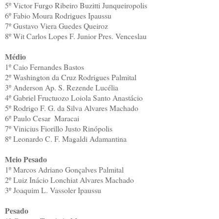
5º
Victor Furgo Ribeiro Buzitti
Junqueiropolis
6º
Fabio Moura Rodrigues
Ipaussu
7º
Gustavo Viera Guedes
Queiroz
8º
Wit Carlos Lopes F. Junior
Pres. Venceslau
Médio
1º
Caio Fernandes
Bastos
2º
Washington da Cruz Rodrigues
Palmital
3º
Anderson Ap. S. Rezende
Lucélia
4º
Gabriel Fructuozo Loiola
Santo Anastácio
5º
Rodrigo F. G. da Silva
Alvares Machado
6º
Paulo Cesar
Maracai
7º
Vinicius Fiorillo Justo
Rinópolis
8º
Leonardo C. F. Magaldi
Adamantina
Meio Pesado
1º
Marcos Adriano Gonçalves
Palmital
2º
Luiz Inácio Lonchiat
Alvares Machado
3º
Joaquim L. Vassoler
Ipaussu
Pesado