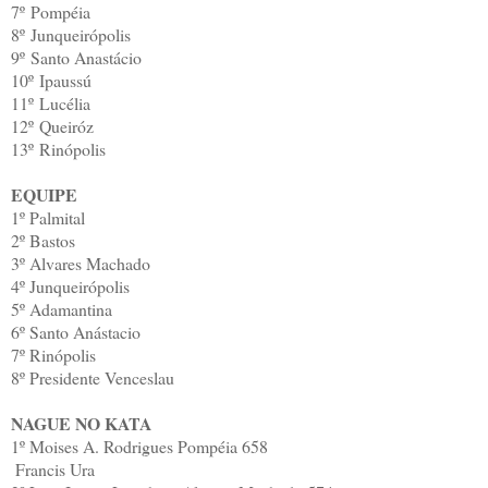
7º
Pompéia
8º
Junqueirópolis
9º
Santo Anastácio
10º
Ipaussú
11º
Lucélia
12º
Queiróz
13º
Rinópolis
EQUIPE
1º
Palmital
2º
Bastos
3º
Alvares Machado
4º
Junqueirópolis
5º
Adamantina
6º
Santo Anástacio
7º
Rinópolis
8º
Presidente Venceslau
NAGUE NO KATA
1º
Moises A. Rodrigues
Pompéia
658
Francis Ura