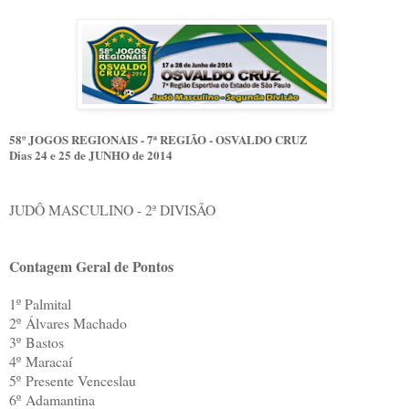
58º JOGOS REGIONAIS - 7ª REGIÃO - OSVALDO CRUZ
Dias 24 e 25 de JUNHO de 2014
JUDÔ MASCULINO - 2ª DIVISÃO
Contagem Geral de Pontos
1º Palmital
2º
Álvares Machado
3º
Bastos
4º
Maracaí
5º
Presente Venceslau
6º
Adamantina