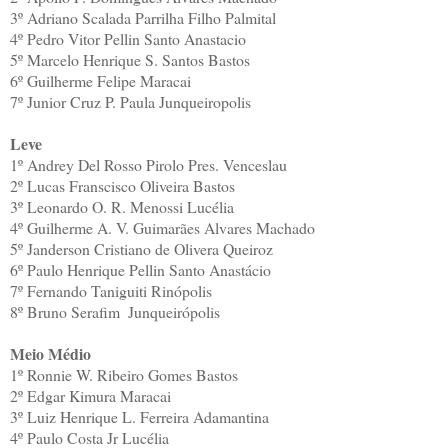
3º
Adriano Scalada Parrilha Filho
Palmital
4º
Pedro Vitor Pellin
Santo Anastacio
5º
Marcelo Henrique S. Santos
Bastos
6º
Guilherme Felipe
Maracai
7º
Junior Cruz P. Paula
Junqueiropolis
Leve
1º
Andrey Del Rosso Pirolo
Pres. Venceslau
2º
Lucas Franscisco Oliveira
Bastos
3º
Leonardo O. R. Menossi
Lucélia
4º
Guilherme A. V. Guimarães
Alvares Machado
5º
Janderson Cristiano de Olivera
Queiroz
6º
Paulo Henrique Pellin
Santo Anastácio
7º
Fernando Taniguiti
Rinópolis
8º
Bruno Serafim
Junqueirópolis
Meio Médio
1º
Ronnie W. Ribeiro Gomes
Bastos
2º
Edgar Kimura
Maracai
3º
Luiz Henrique L. Ferreira
Adamantina
4º
Paulo Costa Jr
Lucélia