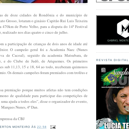
tas de doze cidades de Rondônia e do município de
to Grosso, lotaram o ginásio Capitão Rui Luis Teixeira
a 470km de Porto Velho, para a disputa do 14º Festival
 realizado nos dias quatro e cinco de julho.
m a participação de crianças de dois anos de idade até
 sênior. O campeão geral foi a Academia Naec (Nunes
iva de Cacoal), seguido da academia Matsubara, de
e, e do Clube de Judô, de Ariquemes. Os primeiros
REVISTA DIGITA
ses sub 11,13, 15 e 18, 64 ao todo, receberam quimonos
mio. Os demais campeões foram premiados com troféus e
sa premiação porque muitos atletas não tem condições
mono de qualidade para participar das competições de
á uma ajuda a todos eles”, disse o organizador do evento,
o Marques Nunes, 4º Dan.
 Imprensa da CBJ
ERTON MONTEIRO
ÀS
22:58