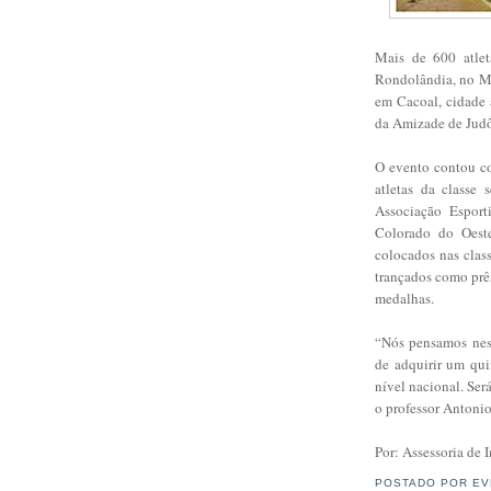
Mais de 600 atle
Rondolândia, no Ma
em Cacoal, cidade 
da Amizade de Judô,
O evento contou co
atletas da classe
Associação Esport
Colorado do Oest
colocados nas clas
trançados como prê
medalhas.
“Nós pensamos nes
de adquirir um qui
nível nacional. Ser
o professor Antoni
Por: Assessoria de
POSTADO POR
EV