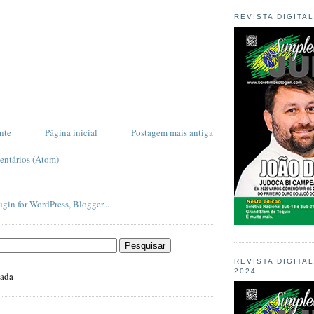
REVISTA DIGITA
nte
Página inicial
Postagem mais antiga
entários (Atom)
REVISTA DIGITA
2024
zada