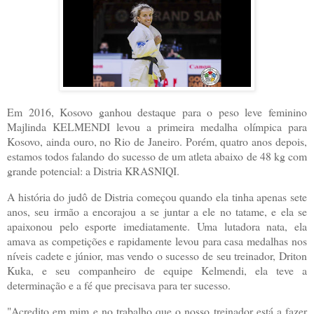
Em 2016, Kosovo ganhou destaque para o peso leve feminino
Majlinda KELMENDI levou a primeira medalha olímpica para
Kosovo, ainda ouro, no Rio de Janeiro. Porém, quatro anos depois,
estamos todos falando do sucesso de um atleta abaixo de 48 kg com
grande potencial: a Distria KRASNIQI.
A história do judô de Distria começou quando ela tinha apenas sete
anos, seu irmão a encorajou a se juntar a ele no tatame, e ela se
apaixonou pelo esporte imediatamente. Uma lutadora nata, ela
amava as competições e rapidamente levou para casa medalhas nos
níveis cadete e júnior, mas vendo o sucesso de seu treinador, Driton
Kuka, e seu companheiro de equipe Kelmendi, ela teve a
determinação e a fé que precisava para ter sucesso.
"Acredito em mim e no trabalho que o nosso treinador está a fazer