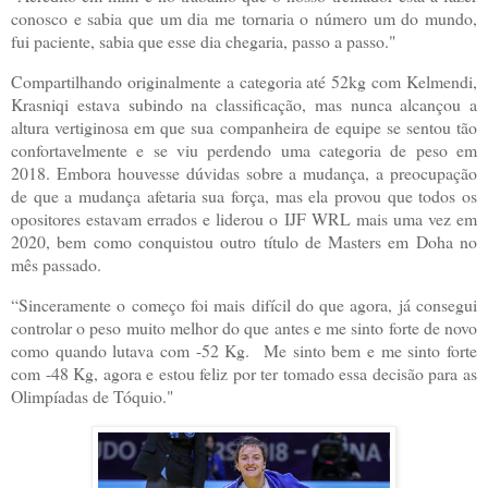
conosco e sabia que um dia me tornaria o número um do mundo,
fui paciente, sabia que esse dia chegaria, passo a passo."
Compartilhando originalmente a categoria até 52kg com Kelmendi,
Krasniqi estava subindo na classificação, mas nunca alcançou a
altura vertiginosa em que sua companheira de equipe se sentou tão
confortavelmente e se viu perdendo uma categoria de peso em
2018. Embora houvesse dúvidas sobre a mudança, a preocupação
de que a mudança afetaria sua força, mas ela provou que todos os
opositores estavam errados e liderou o IJF WRL mais uma vez em
2020, bem como conquistou outro título de Masters em Doha no
mês passado.
“Sinceramente o começo foi mais difícil do que agora, já consegui
controlar o peso muito melhor do que antes e me sinto forte de novo
como quando lutava com -52 Kg. Me sinto bem e me sinto forte
com -48 Kg, agora e estou feliz por ter tomado essa decisão para as
Olimpíadas de Tóquio."