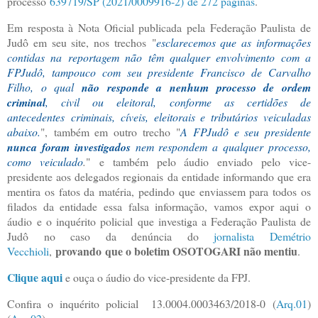
processo
639719/SP (2021/0009916-2)
de 272 páginas
.
Em resposta à Nota Oficial publicada pela Federação Paulista de
Judô em seu site, nos trechos
"
esclarecemos que as informações
contidas na reportagem não têm qualquer envolvimento com a
FPJudô, tampouco com seu presidente Francisco de Carvalho
Filho, o qual
não responde a nenhum processo de ordem
criminal
, civil ou eleitoral, conforme as certidões de
antecedentes
criminais, cíveis, eleitorais e tributários veiculadas
abaixo.
",
também em outro trecho
"
A FPJudô e seu presidente
nunca
foram investigados
nem respondem a qualquer processo,
como veiculado
.
"
e também pelo áudio enviado pelo vice-
presidente aos delegados regionais da entidade informando que era
mentira os fatos da matéria, pedindo que enviassem para todos os
filados da entidade essa falsa informação, vamos expor aqui o
áudio e o inquérito policial que investiga a Federação Paulista de
Judô no caso da denúncia do
jornalista Demétrio
provando
que o boletim OSOTOGARI não mentiu
Vecchioli
,
.
Clique aqui
e ouça o áudio do vice-presidente da FPJ.
Confira
o inquérito policial 13.0004.0003463/2018-0 (
Arq.01
)