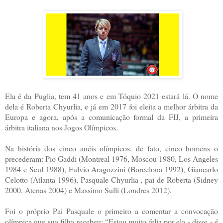
Ela é da Puglia, tem 41 anos e em Tóquio 2021 estará lá. O nome
dela é Roberta Chyurlia, e já em 2017 foi eleita a melhor árbitra da
Europa e agora, após a comunicação formal da FIJ, a primeira
árbitra italiana nos Jogos Olímpicos.
Na história dos cinco anéis olímpicos, de fato, cinco homens o
precederam: Pio Gaddi (Montreal 1976, Moscou 1980, Los Angeles
1984 e Seul 1988), Fulvio Aragozzini (Barcelona 1992), Giancarlo
Celotto (Atlanta 1996), Pasquale Chyurlia , pai de Roberta (Sidney
2000, Atenas 2004) e Massimo Sulli (Londres 2012).
Foi o próprio Pai Pasquale o primeiro a comentar a convocação
olímpica que sua filha recebeu: “Estou muito feliz por ela - disse - é