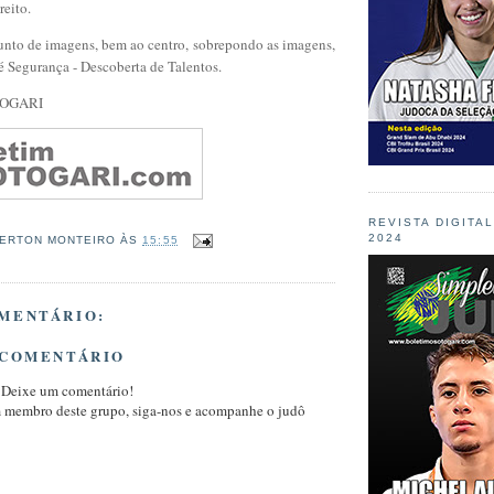
reito.
junto de imagens, bem ao centro, sobrepondo as imagens,
é Segurança - Descoberta de Talentos.
TOGARI
REVISTA DIGITA
2024
ERTON MONTEIRO
ÀS
15:55
MENTÁRIO:
 COMENTÁRIO
 Deixe um comentário!
m membro deste grupo, siga-nos e acompanhe o judô