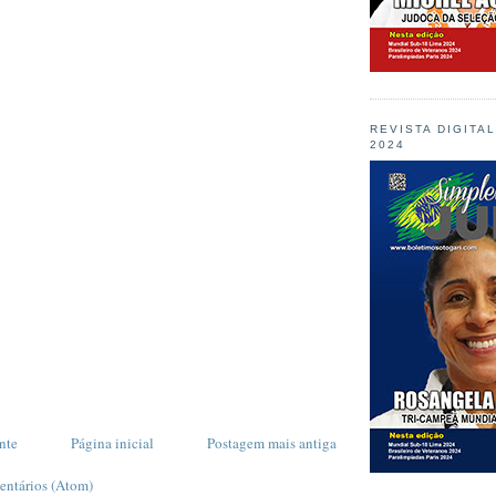
REVISTA DIGITA
2024
nte
Página inicial
Postagem mais antiga
entários (Atom)