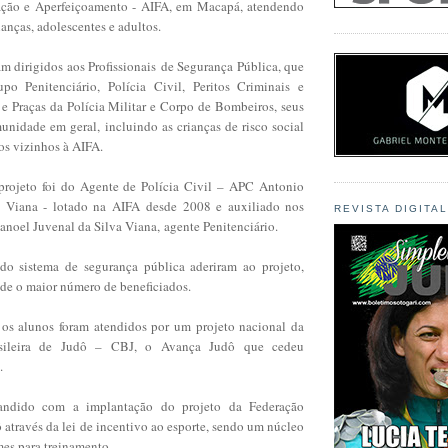
ação e Aperfeiçoamento - AIFA, em Macapá, atendendo
ianças, adolescentes e adultos.
m dirigidos aos Profissionais de Segurança Pública, que
o Penitenciário, Polícia Civil, Peritos Criminais e
s e Praças da Polícia Militar e Corpo de Bombeiros, seus
unidade em geral, incluindo as crianças de risco social
ros vizinhos à AIFA.
 projeto foi do Agente de Polícia Civil – APC Antonio
a Viana - lotado na AIFA
desde 2008 e auxiliado nos
REVISTA DIGITA
anoel Juvenal da Silva Viana,
agente Penitenciário.
do sistema de segurança pública aderiram ao projeto,
e o maior número de beneficiados.
os alunos foram atendidos por um projeto nacional da
sileira de Judô – CBJ, o Avança Judô que cedeu
.
ndido com a implantação do projeto da Federação
 através da lei de incentivo ao esporte, sendo um núcleo
mes para treinamento.