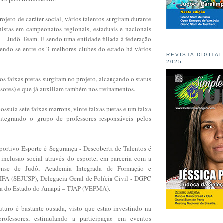
eto de caráter social, vários talentos surgiram durante
istas em campeonatos regionais, estaduais e nacionais
A – Judô
Team. E sendo uma entidade filiada à federação
endo-se entre os 3 melhores
clubes do estado há vários
REVISTA DIGITA
2025
s faixas pretas surgiram no projeto, alcançando o status
ssores) e que já auxiliam também nos treinamentos.
ssuía sete faixas marrons, vinte faixas pretas e um faixa
integrando o
grupo de professores responsáveis pelos
sportivo Esporte é Segurança - Descoberta de Talentos é
e
inclusão social através do esporte, em parceria com a
ense de Judô, Academia Integrada
de Formação e
FA (SEJUSP), Delegacia Geral de Polícia Civil - DGPC
ça do Estado do Amapá – TJAP (VEPMA).
uturo é bastante ousada, visto que estão investindo na
rofessores, estimulando a participação em eventos