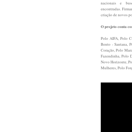
nacionais e bus
encontradas.
Firmar
criação de novos p
O projeto conta co
Polo AIFA, Polo C
Bento - Santana, P
Coração, Polo Mara
Fazendinha, Polo D
Novo Horizonte, Po
Mulheres, Polo For