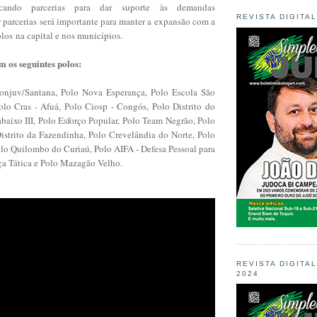
cando parcerias para dar suporte
às demandas
REVISTA DIGITA
 parcerias será importante para manter a expansão com a
olos
na capital e nos municípios.
m os seguintes polos:
onjuv/Santana, Polo Nova Esperança, Polo Escola São
olo Cras - Afuá, Polo Ciosp - Congós, Polo Distrito do
baixo III, Polo Esforço Popular, Polo Team Negrão, Polo
istrito da Fazendinha, Polo Crevelândia do Norte, Polo
lo Quilombo do Curiaú, Polo AIFA - Defesa Pessoal para
ça Tática e Polo Mazagão Velho.
REVISTA DIGITA
2024