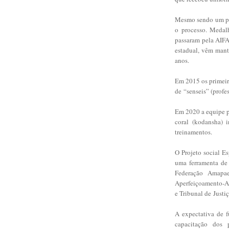
Mesmo sendo um proj
o
processo. Medalh
passaram pela AIF
estadual, vêm mant
anos.
Em 2015 os primeiro
de
“senseis” (profe
Em 2020 a equipe po
coral (kodansha) 
treinamentos.
O Projeto social E
uma ferramenta d
Federação Amapa
Aperfeiçoamento-AI
e Tribunal de
Justi
A expectativa de f
capacitação
dos p