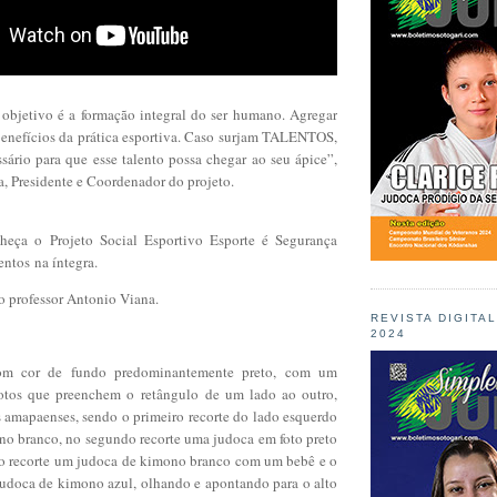
 objetivo é a formação integral do ser humano. Agregar
benefícios da prática esportiva. Caso surjam TALENTOS,
sário para que esse talento possa chegar ao seu ápice”,
, Presidente e Coordenador do projeto.
eça o Projeto Social Esportivo Esporte é Segurança
entos
na íntegra
.
 professor Antonio Viana.
REVISTA DIGITA
2024
com cor de fundo predominantemente preto, com um
fotos que preenchem o retângulo de um lado ao outro,
 amapaenses, sendo o primeiro recorte do lado esquerdo
o branco, no segundo recorte uma judoca em foto preto
iro recorte um judoca de kimono branco com um bebê e o
judoca de kimono azul, olhando e apontando para o alto