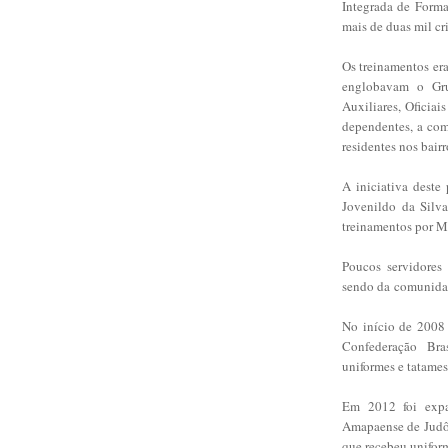
Integrada de Form
mais de duas mil cr
Os treinamentos era
englobavam o Grup
Auxiliares, Oficiai
dependentes, a com
residentes nos bair
A iniciativa deste
Jovenildo da Silv
treinamentos por M
Poucos servidores 
sendo da
comunidad
No início de 2008 
Confederação
Bra
uniformes e tatames
Em 2012 foi expa
Amapaense de
Judô
que recebeu unifor