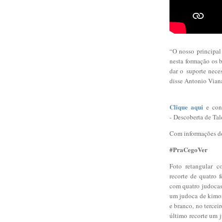
“O nosso principal
nesta
formação os 
dar o
suporte neces
disse Antonio Viana
Clique aqui
e conh
-
Descoberta de Tal
Com informações do
#PraCegoVer
Foto retangular 
recorte de quatro 
com quatro judocas
um judoca de kimon
e branco, no terce
último recorte um 