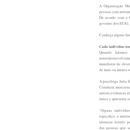
A Organização Mu
pessoas com autism
De acordo com o 
governo dos EUA), 
Conheça alguns fat
Cada indivíduo tem
Quando falamos 
neurodesenvolvimen
manifestar de dive
de mais ou menos s
A psicóloga Julia 
Conduzir, menciona 
autista evidencia a
único e apresenta s
“Alguns indivídu
específico, e muita
interesse restrito
das pessoas que se