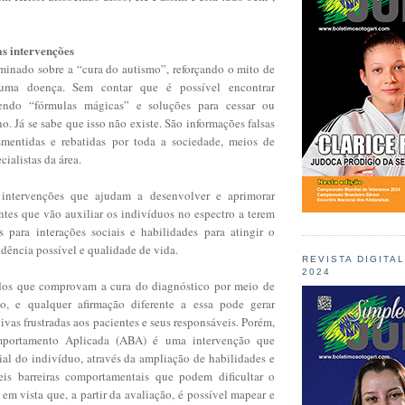
s intervenções
minado sobre a “cura do autismo”, reforçando o mito de
uma doença. Sem contar que é possível encontrar
dendo “fórmulas mágicas” e soluções para cessar ou
no. Já se sabe que isso não existe. São informações falsas
mentidas e rebatidas por toda a sociedade, meios de
ialistas da área.
intervenções que ajudam a desenvolver e aprimorar
ntes que vão auxiliar os indivíduos no espectro a terem
 para interações sociais e habilidades para atingir o
ência possível e qualidade de vida.
REVISTA DIGITA
2024
dos que comprovam a cura do diagnóstico por meio de
to, e qualquer afirmação diferente a essa pode gerar
ivas frustradas aos pacientes e seus responsáveis. Porém,
portamento Aplicada (ABA) é uma intervenção que
al do indivíduo, através da ampliação de habilidades e
eis barreiras comportamentais que podem dificultar o
em vista que, a partir da avaliação, é possível mapear e