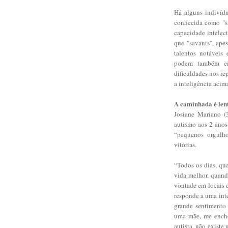
Há alguns indivíd
conhecida como "s
capacidade intelec
que "savants", ape
talentos notáveis
podem também enf
dificuldades nos re
a inteligência acim
A caminhada é len
Josiane Mariano (
autismo aos 2 anos
“pequenos orgulho
vitórias.
“Todos os dias, q
vida melhor, quand
vontade em locais 
responde a uma int
grande sentimento 
uma mãe, me enche
autista, não existe