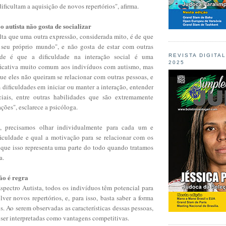
dificultam a aquisição de novos repertórios", afirma.
o autista não gosta de socializar
alta que uma outra expressão, considerada mito, é de que
 seu próprio mundo", e não gosta de estar com outras
ade é que a dificuldade na interação social é uma
REVISTA DIGITA
2025
nificativa muito comum aos indivíduos com autismo, mas
que eles não queiram se relacionar com outras pessoas, e
dificuldades em iniciar ou manter a interação, entender
ciais, entre outras habilidades que são extremamente
ações", esclarece a psicóloga.
, precisamos olhar individualmente para cada um e
ficuldade e qual a motivação para se relacionar com os
que isso representa uma parte do todo quando tratamos
a.
não é regra
spectro Autista, todos os indivíduos têm potencial para
ver novos repertórios, e, para isso, basta saber a forma
os. Ao serem observadas as características dessas pessoas,
ser interpretadas como vantagens competitivas.