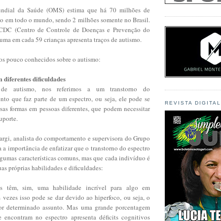
ndial da Saúde (OMS) estima que há 70 milhões de
o em todo o mundo, sendo 2 milhões somente no Brasil.
CDC (Centro de Controle de Doenças e Prevenção do
uma em cada 59 crianças apresenta traços de autismo.
os pouco conhecidos sobre o autismo:
 diferentes dificuldades
de autismo, nos referimos a um transtorno do
to que faz parte de um espectro, ou seja, ele pode se
REVISTA DIGITA
rsas formas em pessoas diferentes, que podem necessitar
uporte.
Sargi, analista do comportamento e supervisora do Grupo
a importância de enfatizar que o transtorno do espectro
lgumas características comuns, mas que cada indivíduo é
uas próprias habilidades e dificuldades:
os têm, sim, uma habilidade incrível para algo em
s vezes isso pode se dar devido ao hiperfoco, ou seja, o
 por determinado assunto. Mas uma grande porcentagem
 encontram no espectro apresenta déficits cognitivos