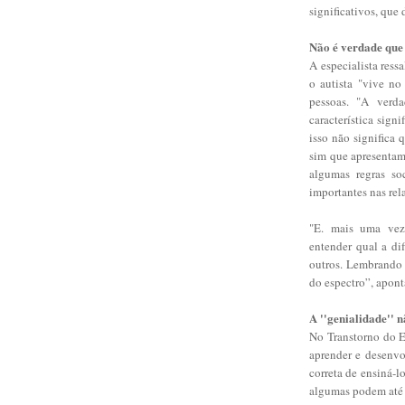
significativos, que 
Não é verdade que 
A especialista ress
o autista "vive no
pessoas. "A verd
característica sig
isso não significa 
sim que apresentam 
algumas regras so
importantes nas rel
"E. mais uma vez
entender qual a di
outros. Lembrando 
do espectro”, apont
A ''genialidade'' 
No Transtorno do E
aprender e desenvol
correta de ensiná-l
algumas podem até 