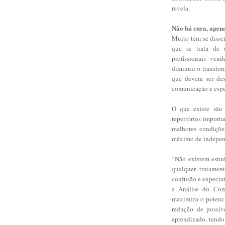
revela.
Não há cura, apena
Muito tem se disse
que se trata de 
profissionais ven
diminuir o transtor
que devem ser des
comunicação e espec
O que existe são 
repertórios importa
melhores condições
máximo de independ
“Não existem estu
qualquer tratamen
confusão e expectat
a Análise do Com
maximiza o potenci
redução de possív
aprendizado, tendo 