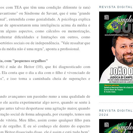
uos com TEA que têm uma condição diferente (e rara)
REVISTA DIGITA
avantismo" ou Síndrome de Savant, que é uma "grande
tual", entendida como genialidade. A psicóloga explica
sar de apresentarem uma inteligência acima da média e
 em alguns aspectos, como cálculos ou memorização,
rentar dificuldades e limitações em outros, como
pertórios sociais ou de independência. "Vale ressaltar que
a da média não é uma regra", aponta a profissional.
ta, com "pequenos orgulhos"
36) é mãe do Heitor (10), que foi diagnosticado com
. Ela conta que o dia a dia com o filho é vivenciado de
s”, e isso torna a caminhada cheia de superações e
uando avançamos um passinho rumo a uma qualidade de
o ele aceita experimentar algo novo, quando se sente à
que antes talvez despertasse uma agitação maior, quando
REVISTA DIGITA
eração social de forma adequada, por exemplo, temos um
2024
de vitória. Meu filho, assim como qualquer filho para
 de orgulho. E eu só conheço ele dentro do espectro
 um Heitor dissociado disso, ele é assim e está tudo bem",