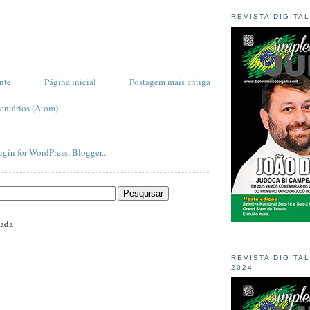
REVISTA DIGITA
nte
Página inicial
Postagem mais antiga
entários (Atom)
zada
REVISTA DIGITA
2024