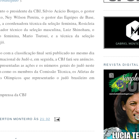
nto o presidente da CBJ, Silvio Acácio Borges, o gestor
o, Ney Wilson Pereira, o gestor das Equipes de Base,
 a coordenadora técnica da seleção feminina, Rosicleia
ador técnico da seleção masculina, Luiz Shinohara, o
o feminina, Mario Tsutsui, e a técnica da seleção
jii.
 com a classificação final será publicado no mesmo dia
rnacional de Judô e, em seguida, a CBJ fará seu anúncio.
apresentadas as ações e os números gerais do judô neste
REVISTA DIGITA
m como os membros da Comissão Técnica, os Atletas de
s Olímpicos que representarão o judô brasileiro em
 Imprensa da CBJ
ERTON MONTEIRO
ÀS
21:32