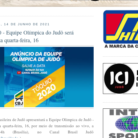
, 14 DE JUNHO DE 2021
- Equipe Olímpica do Judô será
a quarta-feira, 16
sileira de Judô apresentará a
Equipe Olímpica de Judô -
ta quarta-feira, 16, por meio de transmissão ao vivo, a
4h (Brasília), no Canal Brasil Judô
brasiljudo
).