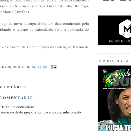
oção ao 6º Dan dos senseis Luis Leal, Fábio Rodrigo,
o Maia e Ruy Dias.
rega da nova outorga ainda terá data confirmada pela
rdando o retorno do calendário, visto a pandemia do
o - Assessoria de Comunicação da Federação Baiana de
REVISTA DIGITA
ERTON MONTEIRO
ÀS
16:58
MENTÁRIO:
 COMENTÁRIO
 Deixe um comentário!
m membro deste grupo, siga-nos e acompanhe o judô