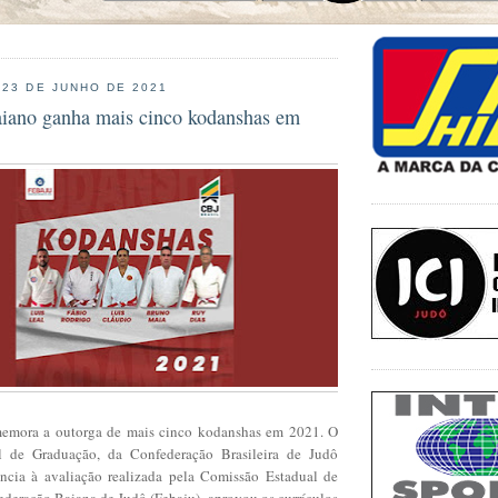
 23 DE JUNHO DE 2021
aiano ganha mais cinco kodanshas em
emora a outorga de mais cinco kodanshas em 2021. O
 de Graduação, da Confederação Brasileira de Judô
ncia à avaliação realizada pela Comissão Estadual de
ederação Baiana de Judô (Febaju), aprovou os currículos