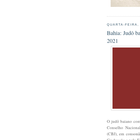
QUARTA-FEIRA,
Bahia: Judô b
2021
O judô baiano com
Conselho Nacional
(CBJ), em consonâ
Graduação e pela F