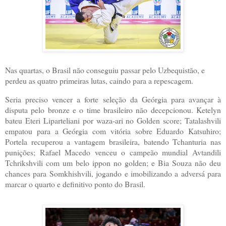
Nas quartas, o Brasil não conseguiu passar pelo Uzbequistão, e
perdeu as quatro primeiras lutas, caindo para a repescagem.
Seria preciso vencer a forte seleção da Geórgia para avançar à
disputa pelo bronze e o time brasileiro não decepcionou. Ketelyn
bateu Eteri Liparteliani por waza-ari no Golden score; Tatalashvili
empatou para a Geórgia com vitória sobre Eduardo Katsuhiro;
Portela recuperou a vantagem brasileira, batendo Tchanturia nas
punições; Rafael Macedo venceu o campeão mundial Avtandili
Tchrikshvili com um belo ippon no golden; e Bia Souza não deu
chances para Somkhishvili, jogando e imobilizando a adversá para
marcar o quarto e definitivo ponto do Brasil.