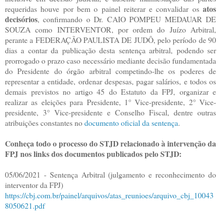
atos
requeridas houve por bem o painel reiterar e convalidar os
decisórios
, confirmando o Dr. CAIO POMPEU MEDAUAR DE
SOUZA como INTERVENTOR, por ordem do Juízo Arbitral,
perante a FEDERAÇÃO PAULISTA DE JUDÔ, pelo período de 90
dias a contar da publicação desta sentença arbitral, podendo ser
prorrogado o prazo caso necessário mediante decisão fundamentada
do Presidente do órgão arbitral competindo-lhe os poderes de
representar a entidade, ordenar despesas, pagar salários, e todos os
demais previstos no artigo 45 do Estatuto da FPJ, organizar e
realizar as eleições para Presidente, 1° Vice-presidente, 2° Vice-
presidente, 3° Vice-presidente e Conselho Fiscal, dentre outras
atribuições constantes no
documento oficial da sentença
.
Conheça todo o processo do STJD relacionado à intervenção da
FPJ nos links dos documentos publicados pelo STJD:
05/06/2021 - Sentença Arbitral (julgamento e reconhecimento do
interventor da FPJ)
https://cbj.com.br/painel/arquivos/atas_reunioes/arquivo_cbj_10043
8050621.pdf