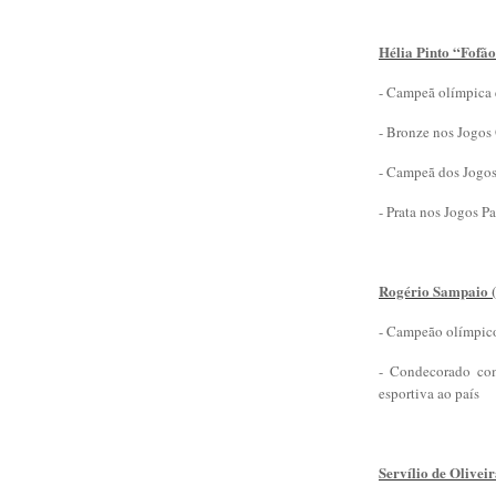
Hélia Pinto “Fofão
- Campeã olímpica
- Bronze nos Jogos
- Campeã dos Jogo
- Prata nos Jogos 
Rogério Sampaio 
- Campeão olímpic
- Condecorado com
esportiva ao país
Servílio de Olivei