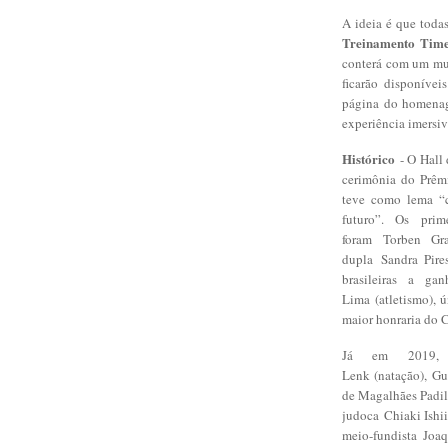
A ideia é que tod
Treinamento Time
conterá com um mu
ficarão disponívei
página do homenage
experiência imersiv
Histórico
- O Hall
cerimônia do Prêm
teve como lema “ce
futuro”. Os prim
foram Torben Gra
dupla Sandra Pires
brasileiras a ga
Lima (atletismo), ú
maior honraria do 
Já em 2019, 
Lenk (natação), Gui
de Magalhães Padil
judoca Chiaki Ishi
meio-fundista Joa