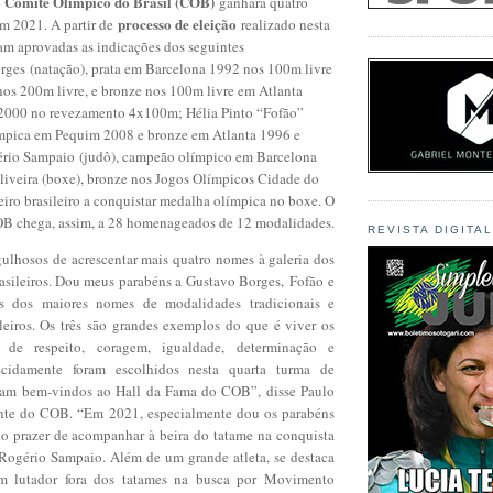
 Comitê Olímpico do Brasil (COB)
ganhará quatro
processo de eleição
em 2021. A partir de
realizado nesta
oram aprovadas as indicações dos seguintes
ges (natação), prata em Barcelona 1992 nos 100m livre
nos 200m livre, e bronze nos 100m livre em Atlanta
2000 no revezamento 4x100m; Hélia Pinto “Fofão”
ímpica em Pequim 2008 e bronze em Atlanta 1996 e
rio Sampaio (judô), campeão olímpico em Barcelona
liveira (boxe), bronze nos Jogos Olímpicos Cidade do
iro brasileiro a conquistar medalha olímpica no boxe. O
B chega, assim, a 28 homenageados de 12 modalidades.
REVISTA DIGITA
ulhosos de acrescentar mais quatro nomes à galeria dos
rasileiros. Dou meus parabéns a Gustavo Borges, Fofão e
ns dos maiores nomes de modalidades tradicionais e
leiros. Os três são grandes exemplos do que é viver os
s de respeito, coragem, igualdade, determinação e
ecidamente foram escolhidos nesta quarta turma de
am bem-vindos ao Hall da Fama do COB”, disse Paulo
ente do COB. “Em 2021, especialmente dou os parabéns
 o prazer de acompanhar à beira do tatame na conquista
Rogério Sampaio. Além de um grande atleta, se destaca
m lutador fora dos tatames na busca por Movimento