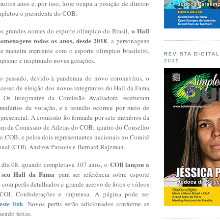
uitos anos e, por isso, hoje ocupa a posição de diretor-
pletou o presidente do COB.
o Hall
os grandes nomes do esporte olímpico do Brasil,
homenagens todos os anos, desde 2018
, a personagens
e maneira marcante com o esporte olímpico brasileiro,
REVISTA DIGITA
ismo e inspirando novas gerações.
2025
 passado, devido à pandemia do novo coronavírus, o
cesso de eleição dos novos integrantes do Hall da Fama
. Os integrantes da Comissão Avaliadora receberam
rmulários de votação, e a reunião ocorreu por meio de
 presencial. A comissão foi formada por sete membros da
um da Comissão de Atletas do COB; quatro do Conselho
o COB; e pelos dois representantes nacionais no Comitê
onal (COI), Andrew Parsons e Bernard Rajzman.
COB lançou a
o dia 08, quando completava 107 anos, o
o seu Hall da Fama
para ser referência sobre esporte
, com perfis detalhados e grande acervo de fotos e vídeos
COI, Confederações e imprensa. A página pode ser
este link
. Novos perfis serão adicionados conforme as
endo feitas.