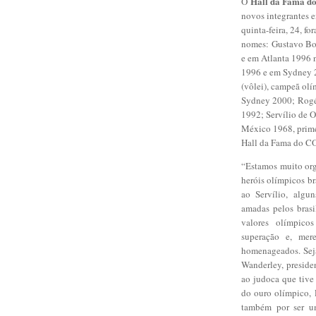
Hall da Fama do
O
novos integrantes 
quinta-feira, 24, f
nomes: Gustavo Bor
e em Atlanta 1996 
1996 e em Sydney 
(vôlei), campeã ol
Sydney 2000; Rogé
1992; Servílio de O
México 1968, prime
Hall da Fama do CO
“Estamos muito org
heróis olímpicos b
ao Servílio, algu
amadas pelos brasi
valores olímpico
superação e, mer
homenageados. Sej
Wanderley, presid
ao judoca que tive
do ouro olímpico, 
também por ser u