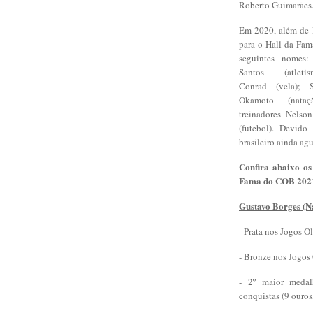
Roberto Guimarães
Em 2020, além de 
para o Hall da Fam
seguintes nomes:
Santos (atlet
Conrad (vela); S
Okamoto (nata
treinadores Nelso
(futebol). Devid
brasileiro ainda a
Confira abaixo os
Fama do COB 202
Gustavo Borges (N
- Prata nos Jogos 
- Bronze nos Jogos
- 2º maior medal
conquistas (9 ouros