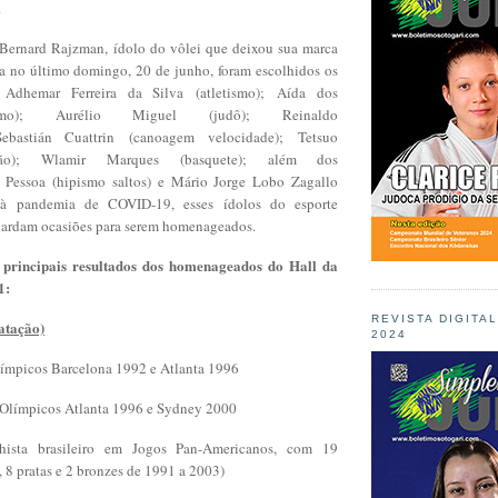
.
Bernard Rajzman, ídolo do vôlei que deixou sua marca
a no último domingo, 20 de junho, foram escolhidos os
 Adhemar Ferreira da Silva (atletismo); Aída dos
ismo); Aurélio Miguel (judô); Reinaldo
ebastián Cuattrin (canoagem velocidade); Tetsuo
ção); Wlamir Marques (basquete); além dos
n Pessoa (hipismo saltos) e Mário Jorge Lobo Zagallo
o à pandemia de COVID-19, esses ídolos do esporte
guardam ocasiões para serem homenageados.
 principais resultados dos homenageados do Hall da
1:
REVISTA DIGITA
atação)
2024
Olímpicos Barcelona 1992 e Atlanta 1996
 Olímpicos Atlanta 1996 e Sydney 2000
hista brasileiro em Jogos Pan-Americanos, com 19
, 8 pratas e 2 bronzes de 1991 a 2003)