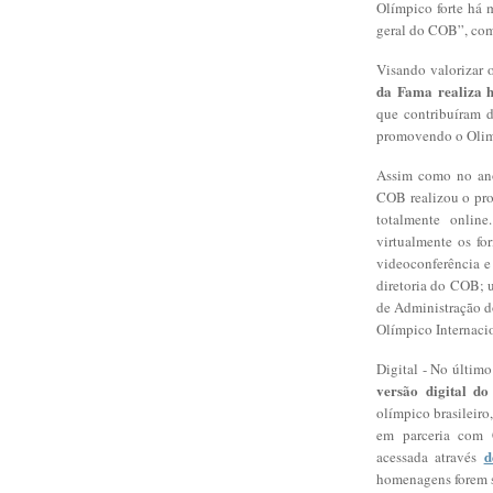
Olímpico forte há m
geral do COB”, com
Visando valorizar 
da Fama realiza 
que contribuíram d
promovendo o Olimp
Assim como no ano
COB realizou o pro
totalmente online
virtualmente os fo
videoconferência e
diretoria do COB; 
de Administração d
Olímpico Internaci
Digital - No últim
versão digital d
olímpico brasileiro
em parceria com 
d
acessada através
homenagens forem s