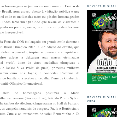
Centro de
as as homenagens se juntem em um museu no
REVISTA DIGITA
 Brasil
, num espaço aberto à visitação pública e que
ral onde os moldes das mãos ou pés dos homenageados
s. Todos terão um QR Code que levará os visitantes à
ado no portal e, assim, todo torcedor poderá ter uma
a e inesquecível.
 da Fama do COB foi lançado em grande estilo durante a
io Brasil Olímpico 2018, a 20ª edição do evento, que
lebrar o passado, inspirar o presente e conquistar o
eiros atletas a deixarem suas marcas eternizadas
el (vela), dono de cinco medalhas olímpicas; a
 e Jackie Silva (vôlei de praia), primeiras mulheres
nharem ouro nos Jogos; e Vanderlei Cordeiro de
nico brasileiro a receber a medalha Pierre de Coubertin,
Comitê Olímpico Internacional.
além de homenagens póstumas à Maria
lherme Paraense (tiro esportivo), João do Pulo e Sylvio
REVISTA DIGITA
2024
ha (ambos do atletismo), ingressaram no Hall da Fama: o
i, as campeãs mundiais de basquete Paula e Hortência, o
quim Cruz e os treinadores de vôlei Bernardinho e Zé