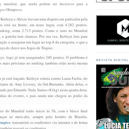
g mundial, que ainda podem ser decisivos para a
ogos Olímpicos.
 Ketleyn e Aléxia travam uma disputa em particular pela
yn está na frente, em nono lugar, com 4.282 pontos.
ranking, soma 2.713 pontos. Como o ouro no Mundial
, a gaúcha tem chances. Por sua vez, Ketleyn luta para
ção e assegurar um lugar no top-8 da categoria, o que a
eça de chave nos Jogos de Tóquio.
bye, logo já tem assegurados 240 pontos. O problema é
REVISTA DIGITA
as mais próximas no ranking também estão nesta mesma
já está traçado. Ketleyn estreia contra Laura Fazliu, do
iante de Amy Livesey, da Grã-Bretanha. Além delas, o
ntado por Eduardo Yudy Santos (81kg) nesta quarta-feira.
 dias do evento, o país ainda não chegou ao pódio da
res do Mundial terão início às 5h, com o bloco final
çar ao meio-dia, sempre pelo horário de Brasília.
límpico
transmitirá os confrontos via internet e de forma
 também passará os confrontos.