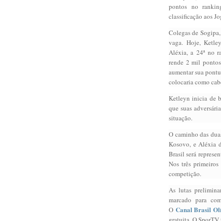
pontos no rankin
classificação aos J
Colegas de Sogipa,
vaga. Hoje, Ketle
Aléxia, a 24ª no 
rende 2 mil pontos
aumentar sua pontua
colocaria como cab
Ketleyn inicia de 
que suas adversári
situação.
O caminho das duas 
Kosovo, e Aléxia d
Brasil será represe
Nos três primeiros
competição.
As lutas prelimina
marcado para come
Canal Brasil O
O
gratuita. O SporTV