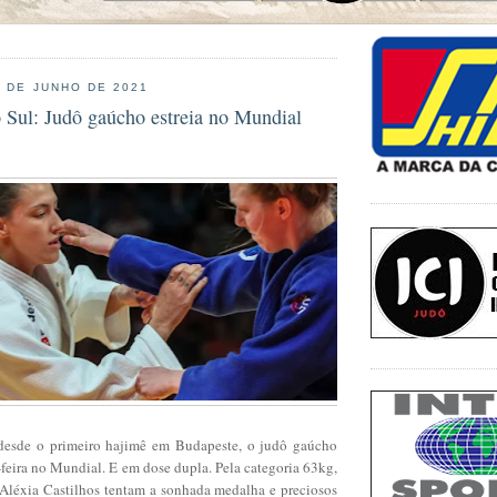
8 DE JUNHO DE 2021
 Sul: Judô gaúcho estreia no Mundial
 desde o primeiro hajimê em Budapeste, o judô gaúcho
a-feira no Mundial. E em dose dupla. Pela categoria 63kg,
Aléxia Castilhos tentam a sonhada medalha e preciosos