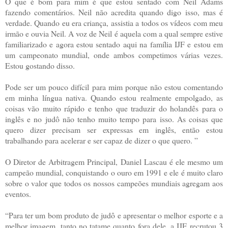
O que é bom para mim é que estou sentado com Neil Adams
fazendo comentários. Neil não acredita quando digo isso, mas é
verdade. Quando eu era criança, assistia a todos os vídeos com meu
irmão e ouvia Neil. A voz de Neil é aquela com a qual sempre estive
familiarizado e agora estou sentado aqui na família IJF e estou em
um campeonato mundial, onde ambos competimos várias vezes.
Estou gostando disso.
Pode ser um pouco difícil para mim porque não estou comentando
em minha língua nativa. Quando estou realmente empolgado, as
coisas vão muito rápido e tenho que traduzir do holandês para o
inglês e no judô não tenho muito tempo para isso. As coisas que
quero dizer precisam ser expressas em inglês, então estou
trabalhando para acelerar e ser capaz de dizer o que quero. ”
O Diretor de Arbitragem Principal, Daniel Lascau é ele mesmo um
campeão mundial, conquistando o ouro em 1991 e ele é muito claro
sobre o valor que todos os nossos campeões mundiais agregam aos
eventos.
“Para ter um bom produto de judô e apresentar o melhor esporte e a
melhor imagem, tanto no tatame quanto fora dele, a IJF recrutou 3