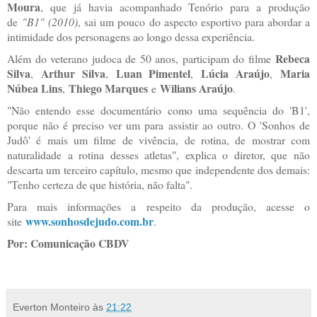
Moura
, que já havia acompanhado Tenório para a produção
de
"B1" (2010)
, sai um pouco do aspecto esportivo para abordar a
intimidade dos personagens ao longo dessa experiência.
Rebeca
Além do veterano judoca de 50 anos, participam do filme
Silva
Arthur Silva
Luan Pimentel
Lúcia Araújo
Maria
,
,
,
,
Núbea Lins
Thiego Marques
Wilians Araújo
,
e
.
"Não entendo esse documentário como uma sequência do 'B1',
porque não é preciso ver um para assistir ao outro. O 'Sonhos de
Judô' é mais um filme de vivência, de rotina, de mostrar com
naturalidade a rotina desses atletas", explica o diretor, que não
descarta um terceiro capítulo, mesmo que independente dos demais:
"Tenho certeza de que história, não falta".
Para mais informações a respeito da produção, acesse o
www.sonhosdejudo.com.br
site
.
Por: Comunicação CBDV
Everton Monteiro
às
21:22