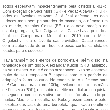
Todos esperavam impacientemente pela categoria -81kg.
Com exceção de Sagi Muki (ISR) e Vedat Albayrak (TUR),
todos os favoritos estavam lá. A final enfrentou os dois
judocas mais bem preparados do momento, o número um
do mundo, Matthias Casse (BEL) e o novo prodígio da
escola georgiana, Tato Grigalashvili. Casse havia perdido a
final do Campeonato Mundial de 2019 contra Muki.
Grigalashvili era o favorito das previsões. Casse venceu
com a autoridade de um líder de peso, contra candidatos
lotados para o sucesso.
Havia também dois efeitos de borboleta e, além disso, na
tonalidade de um disco. Aleksandar Kukolj (SRB) atualizou
há seis meses, o que é como dizer ontem. Não se esperava
muito de seu tempo em Budapeste porque o período de
adaptação foi muito curto. No entanto, foi o suficiente para
ele! Ganhou a prata com -100kg, evitando o ouro nas mãos
de Fonseca (POR), que subiu na elite mundial ao conquistar
o segundo ouro consecutivo; um feito não alcançado por
muitos. Mas foi a medalha de Kukolj, assim como o bater
filosófico das asas de uma borboleta, qualificada no último
segundo para os Jogos Olímpicos, tirou a classificação e