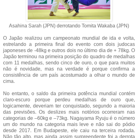
Asahina Sarah (JPN) derrotando Tomita Wakaba (JPN)
O Japão realizou um campeonato mundial de ida e volta,
estrelando a primeira final do evento com dois judocas
japoneses de -48kg e outros dois no último dia de + 78kg. O
Japão terminou na primeira posição do quadro de medalhas
com 11 medalhas, sendo cinco de ouro, o que para muitos
não é novidade, mas na verdade é porque confirma a
consistência de um país acostumado a olhar o mundo de
cima.
No entanto, o saldo da primeira potência mundial contém
claro-escuro porque perdeu medalhas de ouro que,
logicamente, deveriam ter conquistado, segundo a maioria
das previsões. Os deslizes mais notórios ocorreram nas
categorias de –60kg e –73kg. Nagayama Ryuju é o número
um do mundo na categoria mais leve e não sai do pódio
desde 2017. Em Budapeste, ele caiu na terceira rodada.
Não tão alto, mas ainda assim surpreendente foi a derrota