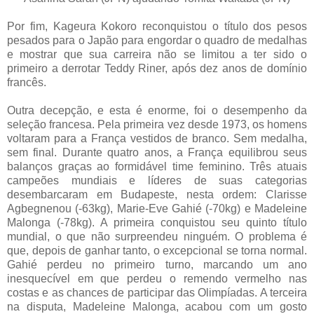
Por fim, Kageura Kokoro reconquistou o título dos pesos
pesados ​​para o Japão para engordar o quadro de medalhas
e mostrar que sua carreira não se limitou a ter sido o
primeiro a derrotar Teddy Riner, após dez anos de domínio
francês.
Outra decepção, e esta é enorme, foi o desempenho da
seleção francesa. Pela primeira vez desde 1973, os homens
voltaram para a França vestidos de branco. Sem medalha,
sem final. Durante quatro anos, a França equilibrou seus
balanços graças ao formidável time feminino. Três atuais
campeões mundiais e líderes de suas categorias
desembarcaram em Budapeste, nesta ordem: Clarisse
Agbegnenou (-63kg), Marie-Eve Gahié (-70kg) e Madeleine
Malonga (-78kg). A primeira conquistou seu quinto título
mundial, o que não surpreendeu ninguém. O problema é
que, depois de ganhar tanto, o excepcional se torna normal.
Gahié perdeu no primeiro turno, marcando um ano
inesquecível em que perdeu o remendo vermelho nas
costas e as chances de participar das Olimpíadas. A terceira
na disputa, Madeleine Malonga, acabou com um gosto