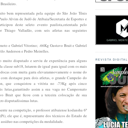
Brasileiro.
uito bem representada pela equipe do São João Tênis
aulo Alvim de Judô de Atibaia/Secretaria de Esportes e
ticipou deste seleto evento paulista,orientada pelo
or Thiago Valladão, com seis atletas nas seguintes
oto e Gabriel Vitorino; -66Kg Gustavo Brait e Gabriel
lo Anderson e Pedro Meirelles.
 muito disputado e serviu de experiência para alguns
REVISTA DIGITA
da classe sub18, lutarem de igual para igual com os mais
judocas com muita garra elevaramnovamente o nome do
, com destaque para dois atletas, o grande Campeão do
on, que conquistou a vitória no -73Kg após cinco
ceis lutas,garantindo assim a sua vaga no Campeonato
avo Brait que ficou com a terceira colocação de sua
tro disputadíssimas lutas.
ente na competição, o professor atibaiense kodansha 6º
Pi), ele que é, representante dos técnicos do Estado de
e assíduo nas competições da modalidade.