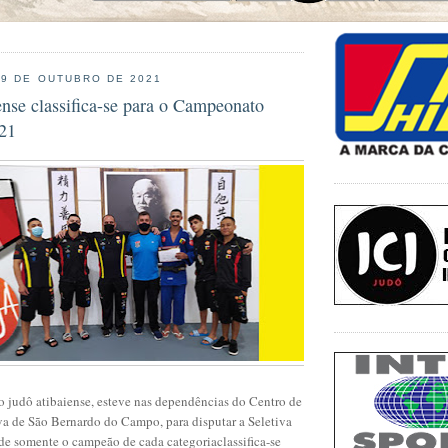
19 DE OUTUBRO DE 2021
nse classifica-se para o Campeonato
b21
o judô atibaiense, esteve nas dependências do Centro de
va de São Bernardo do Campo, para disputar a Seletiva
de somente o campeão de cada categoriaclassifica-se