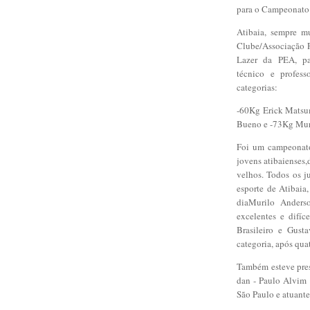
para o Campeonato 
Atibaia, sempre m
Clube/Associação P
Lazer da PEA, par
técnico e profess
categorias:
-60Kg Erick Matsum
Bueno e -73Kg Muri
Foi um campeonato
jovens atibaienses,
velhos. Todos os 
esporte de Atibaia
diaMurilo Anders
excelentes e difí
Brasileiro e Gust
categoria, após qua
Também esteve pres
dan - Paulo Alvim (
São Paulo e atuant