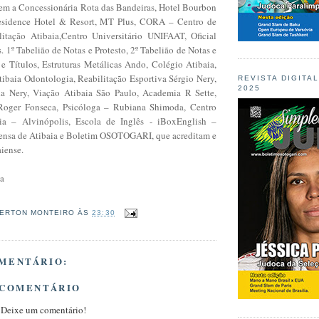
em a Concessionária Rota das Bandeiras, Hotel Bourbon
Residence Hotel & Resort, MT Plus, CORA – Centro de
itação Atibaia,Centro Universitário UNIFAAT, Oficial
. 1º Tabelião de Notas e Protesto, 2º Tabelião de Notas e
 e Títulos, Estruturas Metálicas Ando, Colégio Atibaia,
tibaia Odontologia, Reabilitação Esportiva Sérgio Nery,
REVISTA DIGITA
2025
la Nery, Viação Atibaia São Paulo, Academia R Sette,
 Roger Fonseca, Psicóloga – Rubiana Shimoda, Centro
ia – Alvinópolis, Escola de Inglês -
iBoxEnglish –
rensa de Atibaia e Boletim OSOTOGARI, que acreditam e
aiense
.
ia
ERTON MONTEIRO
ÀS
23:30
MENTÁRIO:
 COMENTÁRIO
 Deixe um comentário!