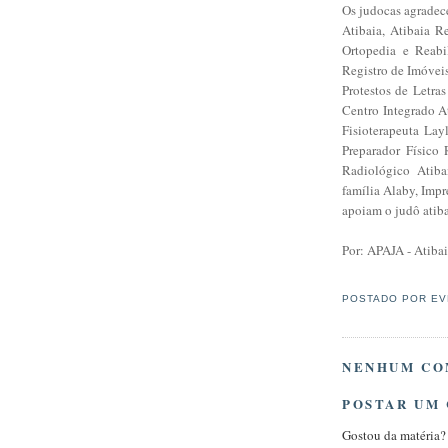
Os judocas agradec
Atibaia, Atibaia 
Ortopedia e Reabil
Registro de Imóveis
Protestos de Letras
Centro Integrado A
Fisioterapeuta Lay
Preparador Físico
Radiológico Atiba
família Alaby, Imp
apoiam o judô atib
Por: APAJA - Atiba
POSTADO POR
EV
NENHUM CO
POSTAR UM
Gostou da matéria?