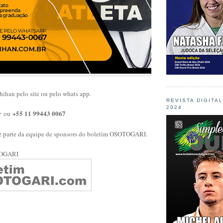
ihan pelo site ou pelo whats app.
REVISTA DIGITA
2024
r
+55 11 99443 0067
ou
z parte da equipe de sponsors do boletim OSOTOGARI.
TOGARI