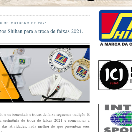
29 DE OUTUBRO DE 2021
os Shihan para a troca de faixas 2021.
o e os bonenkais e trocas de faixa seguem a tradição. E
a cerimônia de troca de faixas 2021 e comemorar a
a das atividades, nada melhor do que presentear seus
de.