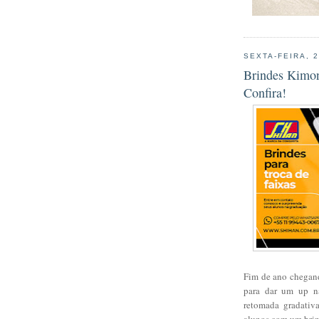
SEXTA-FEIRA, 
Brindes Kimon
Confira!
Fim de ano chegand
para dar um up n
retomada gradativ
alunos com um brin