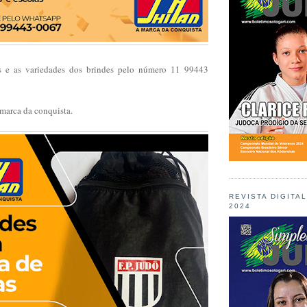
s e as variedades dos brindes pelo número 11 99443
marca da conquista.
REVISTA DIGITA
2024