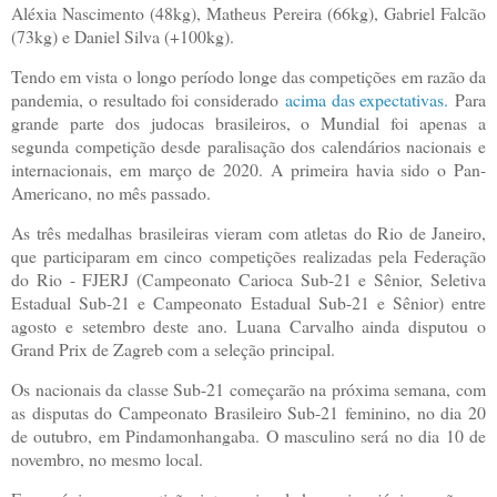
Aléxia Nascimento (48kg), Matheus Pereira (66kg), Gabriel Falcão
(73kg) e Daniel Silva (+100kg).
Tendo em vista o longo período longe das competições em razão da
pandemia, o resultado foi considerado
acima das expectativas.
Para
grande parte dos judocas brasileiros, o Mundial foi apenas a
segunda competição desde paralisação dos calendários nacionais e
internacionais, em março de 2020. A primeira havia sido o Pan-
Americano, no mês passado.
As três medalhas brasileiras vieram com atletas do Rio de Janeiro,
que participaram em cinco competições realizadas pela Federação
do Rio - FJERJ (Campeonato Carioca Sub-21 e Sênior, Seletiva
Estadual Sub-21 e Campeonato Estadual Sub-21 e Sênior) entre
agosto e setembro deste ano. Luana Carvalho ainda disputou o
Grand Prix de Zagreb com a seleção principal.
Os nacionais da classe Sub-21 começarão na próxima semana, com
as disputas do Campeonato Brasileiro Sub-21 feminino, no dia 20
de outubro, em Pindamonhangaba. O masculino será no dia 10 de
novembro, no mesmo local.