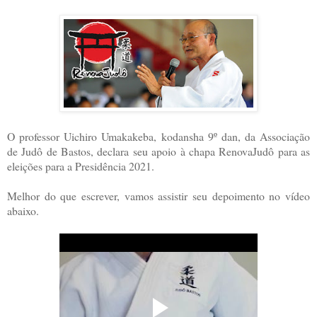
O professor Uichiro Umakakeba, kodansha 9º dan, da Associação
de Judô de Bastos, declara seu apoio à chapa RenovaJudô para as
eleições para a Presidência 2021.
Melhor do que escrever, vamos assistir seu depoimento no vídeo
abaixo.