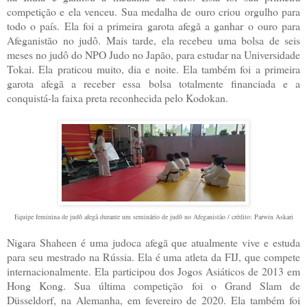
competição e ela venceu. Sua medalha de ouro criou orgulho para
todo o país. Ela foi a primeira garota afegã a ganhar o ouro para
Afeganistão no judô. Mais tarde, ela recebeu uma bolsa de seis
meses no judô do NPO Judo no Japão, para estudar na Universidade
Tokai. Ela praticou muito, dia e noite. Ela também foi a primeira
garota afegã a receber essa bolsa totalmente financiada e a
conquistá-la faixa preta reconhecida pelo Kodokan.
Equipe feminina de judô afegã durante um seminário de judô no Afeganistão / crédito: Parwin Askari
Nigara Shaheen é uma judoca afegã que atualmente vive e estuda
para seu mestrado na Rússia. Ela é uma atleta da FIJ, que compete
internacionalmente. Ela participou dos Jogos Asiáticos de 2013 em
Hong Kong. Sua última competição foi o Grand Slam de
Düsseldorf, na Alemanha, em fevereiro de 2020. Ela também foi