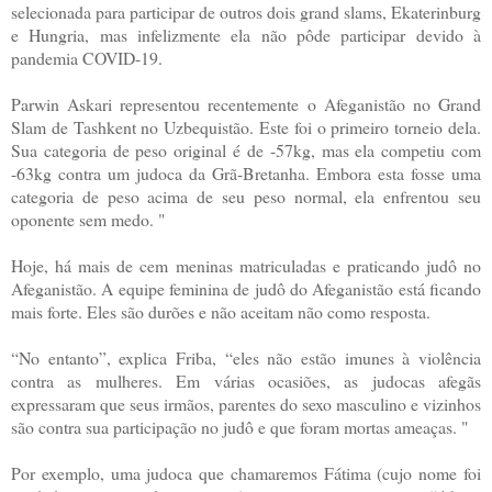
selecionada para participar de outros dois grand slams, Ekaterinburg
e Hungria, mas infelizmente ela não pôde participar devido à
pandemia COVID-19.
Parwin Askari representou recentemente o Afeganistão no Grand
Slam de Tashkent no Uzbequistão. Este foi o primeiro torneio dela.
Sua categoria de peso original é de -57kg, mas ela competiu com
-63kg contra um judoca da Grã-Bretanha. Embora esta fosse uma
categoria de peso acima de seu peso normal, ela enfrentou seu
oponente sem medo. "
Hoje, há mais de cem meninas matriculadas e praticando judô no
Afeganistão. A equipe feminina de judô do Afeganistão está ficando
mais forte. Eles são durões e não aceitam não como resposta.
“No entanto”, explica Friba, “eles não estão imunes à violência
contra as mulheres. Em várias ocasiões, as judocas afegãs
expressaram que seus irmãos, parentes do sexo masculino e vizinhos
são contra sua participação no judô e que foram mortas ameaças. "
Por exemplo, uma judoca que chamaremos Fátima (cujo nome foi