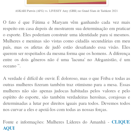
ASKARI Parwin (AFG) vs. LIVESEY Amy (GBR) no Grand Slam de Tashkent 2021
O fato é que Fátima e Maryam vêm ganhando cada vez mais
respeito em casa depois de mostrarem sua determinação em praticar
o esporte. Eles poderiam construir uma identidade para si mesmos.
Mulheres e meninas são vistas como cidadãs secundárias em meu
país, mas os atletas de judô estão desafiando essa visão. Eles
querem ser respeitados da mesma forma que os homens. A diferença
entre os dois gêneros não é uma 'lacuna' no Afeganistão, é um
oceano ”.
A verdade é difícil de ouvir. É doloroso, mas o que Friba e todas as
outras mulheres fizeram também traz otimismo para a mesa. Essas
mulheres não são apenas judocas habitadas pelos valores e pelo
espírito do esporte, são também verdadeiras heroínas, corajosas e
determinadas a lutar por direitos iguais para todos. Devemos todos
nos curvar a eles e apoiá-los com todas as nossas forças.
CLIQUE 
Fonte e informações: Mulheres Líderes do Amanhã - 
AQUI