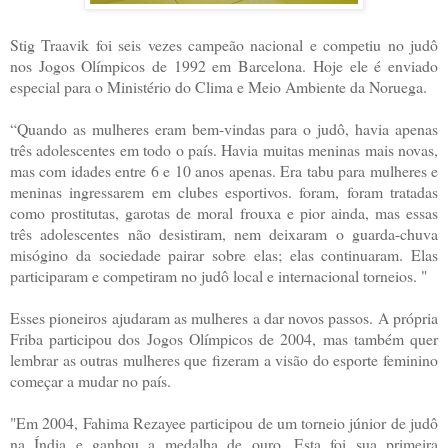
Stig Traavik foi seis vezes campeão nacional e competiu no judô
nos Jogos Olímpicos de 1992 em Barcelona. Hoje ele é enviado
especial para o Ministério do Clima e Meio Ambiente da Noruega.
“Quando as mulheres eram bem-vindas para o judô, havia apenas
três adolescentes em todo o país. Havia muitas meninas mais novas,
mas com idades entre 6 e 10 anos apenas. Era tabu para mulheres e
meninas ingressarem em clubes esportivos. foram, foram tratadas
como prostitutas, garotas de moral frouxa e pior ainda, mas essas
três adolescentes não desistiram, nem deixaram o guarda-chuva
misógino da sociedade pairar sobre elas; elas continuaram. Elas
participaram e competiram no judô local e internacional torneios. "
Esses pioneiros ajudaram as mulheres a dar novos passos. A própria
Friba participou dos Jogos Olímpicos de 2004, mas também quer
lembrar as outras mulheres que fizeram a visão do esporte feminino
começar a mudar no país.
"Em 2004, Fahima Rezayee participou de um torneio júnior de judô
na Índia e ganhou a medalha de ouro. Esta foi sua primeira