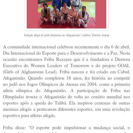
Seleção afegã de judô feminino no Afeganistão / crédito: Parwin Askari
A comunidade internacional celebrou recentemente o dia 6 de abril,
Dia Internacional do Esporte para o Desenvolvimento e a Paz. Nesta
ocasião encontramos Friba Rezayee que é a fundadora e Diretora
Executiva do Women Leaders of Tomorrow e do projeto GOAL
(Girls of Afghanistan Lead). Friba nasceu e foi criado em Cabul,
Afeganistão. Quando completou 18 anos, fez história ao competir
no judô nos Jogos Olímpicos de Atenas em 2004, como a primeira
atleta olímpica do Afeganistão. A participação de Friba nas
Olimpíadas trouxe o Afeganistão de volta ao cenário mundial nos
esportes após a queda do Talibã. Ela inspirou centenas de outras
meninas afegãs a praticarem diferentes esportes, em uma revolução
esportiva para atletas afegãs.
Friba disse: "O esporte pode impulsionar a mudança social, o