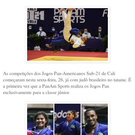
As competições dos Jogos Pan-Americanos Sub-21 de Cali
começaram nesta sexta-feira, 26, já com judô brasileiro no tatame. É
a primeira vez que a PanAm Sports realiza os Jogos Pan
exclusivamente para a classe júnior.