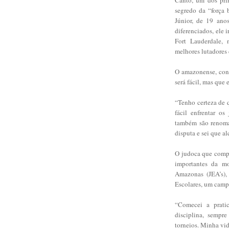
segredo da “força
Júnior, de 19 ano
diferenciados, ele 
Fort Lauderdale, 
melhores lutadores 
O amazonense, conv
será fácil, mas que 
“Tenho certeza de 
fácil enfrentar os
também são renomad
disputa e sei que 
O judoca que compe
importantes da mo
Amazonas (JEA’s),
Escolares, um camp
“Comecei a prati
disciplina, sempr
torneios. Minha vid