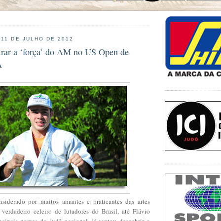
 11 DE JULHO DE 2012
strar a ‘força’ do AM no US Open de
A
iderado por muitos amantes e praticantes das artes
erdadeiro celeiro de lutadores do Brasil, até Flávio
cipais nomes do judô nacional, já tentou descobrir o