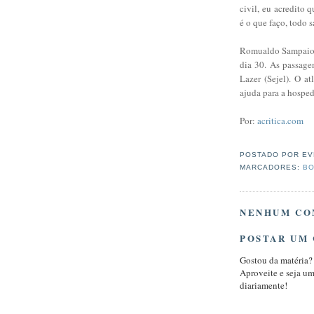
civil, eu acredito
é o que faço, todo s
Romualdo Sampaio va
dia 30. As passage
Lazer (Sejel). O a
ajuda para a hospe
Por:
acritica.com
POSTADO POR
EV
MARCADORES:
BO
NENHUM CO
POSTAR UM
Gostou da matéria?
Aproveite e seja u
diariamente!