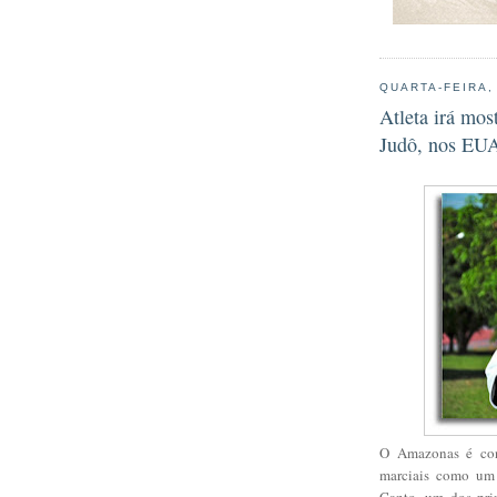
QUARTA-FEIRA,
Atleta irá mo
Judô, nos EU
O Amazonas é cons
marciais como um v
Canto, um dos prin