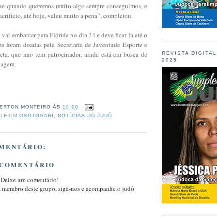
 que quando queremos muito algo sempre conseguimos, e
acrifício, até hoje, valeu muito a pena”, completou.
i embarcar para Flórida no dia 24 e deve ficar lá até o
ns foram doadas pela Secretaria de Juventude Esporte e
tleta, que não tem patrocinador, ainda está em busca de
REVISTA DIGITA
2025
dagem.
ERTON MONTEIRO
ÀS
10:00
LETIM OSOTOGARI
,
NOTÍCIAS DO JUDÔ
MENTÁRIO:
 COMENTÁRIO
 Deixe um comentário!
m membro deste grupo, siga-nos e acompanhe o judô