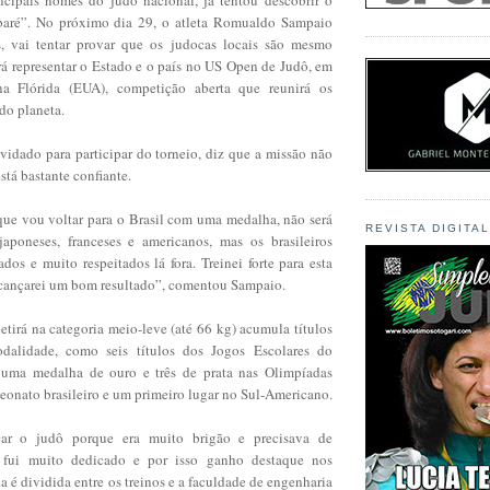
 baré”. No próximo dia 29, o atleta Romualdo Sampaio
s, vai tentar provar que os judocas locais são mesmo
irá representar o Estado e o país no US Open de Judô, em
na Flórida (EUA), competição aberta que reunirá os
do planeta.
idado para participar do torneio, diz que a missão não
está bastante confiante.
que vou voltar para o Brasil com uma medalha, não será
REVISTA DIGITA
 japoneses, franceses e americanos, mas os brasileiros
os e muito respeitados lá fora. Treinei forte para esta
alcançarei um bom resultado”, comentou Sampaio.
tirá na categoria meio-leve (até 66 kg) acumula títulos
dalidade, como seis títulos dos Jogos Escolares do
 uma medalha de ouro e três de prata nas Olimpíadas
eonato brasileiro e um primeiro lugar no Sul-Americano.
car o judô porque era muito brigão e precisava de
e fui muito dedicado e por isso ganho destaque nos
a é dividida entre os treinos e a faculdade de engenharia