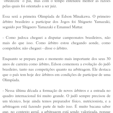
"obedeceu" o pai, mas com o tempo entendeu melhor as razões
pelas quais foi orientado a ser juiz.
Essa será a primeira Olimpíada de Edson Minakawa. O primeiro
árbitro brasileiro a participar dos Jogos foi Shigueto Yamazaki,
seguido por Shiguero Yamazaki e Emanuel Mattar.
- Como judoca cheguei a disputar campeonatos brasileiros, não
mais do que isso. Como árbitro estou chegando aonde, como
competidor, não cheguei - disse o árbitro.
Enquanto se prepara para o momento mais importante dos seus 30
anos de carreira como árbitro, Edson comemora a evolução do judô
brasileiro, tanto nas competições quanto na arbitragem. Ele destaca
que o país tem hoje dez árbitros em condições de participar de uma
Olimpíada.
- Nessa última década a formação de novos árbitros e a entrada no
quadro internacional foi muito grande. O judô sempre precisou de
um técnico, hoje ainda temos preparador físico, nutricionista, e a
arbitragem está fazendo parte de tudo isso. É muito bacana saber
que, no contexto geral, a arbitragem está sendo valorizada, porque