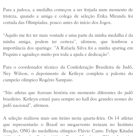
Para a judoca, a medalha começou a ser forjada num momento de
tristeza, quando a amiga e colega de seleção Erika Miranda foi
cortada das Olimpíadas, pouco antes do início dos Jogos.
“Aquilo me fez ter mais vontade e uma parte da minha medalha é da
minha amiga, podem ter certeza”, afirmou, que lembrou a
importância dos sparings: "A Rafaela Silva foi a minha sparing em
Pequim e agradeço muito por toda a ajuda e dedicação".
Para o coordenador técnico da Confederação Brasileira de Judô,
Ney Wilson, o depoimento de Ketleyn completa a palestra do
campeão olímpico Rogério Sampaio.
“São atletas que fizeram história em momento diferentes do judô
brasileiro. Ketleyn estará para sempre no hall dos grandes nomes do
judô nacional”, afirmou.
A seleção realizou mais um treino nesta quarta-feira. Os 14 atletas
que representarão o Brasil no megaevento treinam no Instituto
Reação, ONG do medalhista olímpico Flávio Canto. Felipe Kitadai