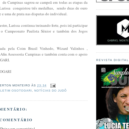
a de Campinas sagrou-se campeã em todas as etapas da
 Larissa conquistou três medalhas, sendo duas de ouro
e e uma de prata nas disputas do individual.
tre, Larissa continua treinando forte, pois irá participar
a o Campeonato Paulista Sênior e também dos Jogos
inada pela Coim Brasil Vinhedo, Wizard Valinhos ,
 Afin Assessoria Campinas e também conta com o apoio
OGARI.
REVISTA DIGITA
TOGARI
ERTON MONTEIRO
ÀS
23:34
LETIM OSOTOGARI
,
NOTÍCIAS DO JUDÔ
MENTÁRIO:
 COMENTÁRIO
 Deixe um comentário!