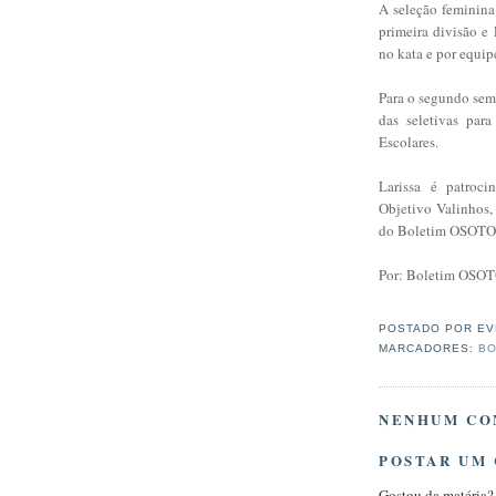
A seleção feminin
primeira divisão e
no kata e por equip
Para o segundo semes
das seletivas par
Escolares.
Larissa é patroc
Objetivo Valinhos,
do Boletim OSOT
Por: Boletim OSO
POSTADO POR
EV
MARCADORES:
BO
NENHUM CO
POSTAR UM
Gostou da matéria?